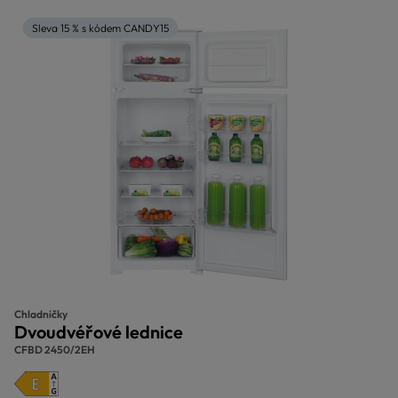
Sleva 15 % s kódem CANDY15
Chladničky
Dvoudvéřové lednice
CFBD 2450/2EH