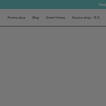
Nový
Promo akce
Blog
Smart Home
Nový e-shop - 15 %