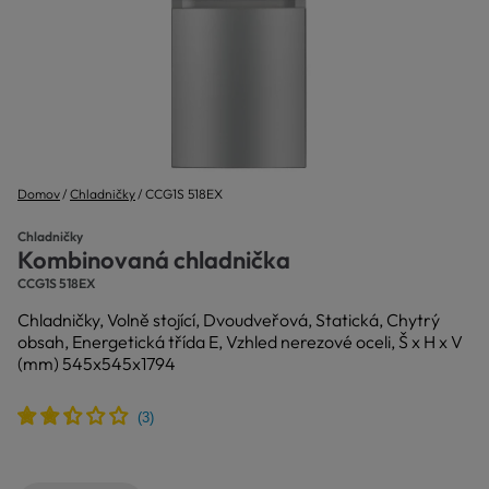
Domov
Chladničky
CCG1S 518EX
Chladničky
Kombinovaná chladnička
CCG1S 518EX
Chladničky, Volně stojící, Dvoudveřová, Statická, Chytrý
obsah, Energetická třída E, Vzhled nerezové oceli, Š x H x V
(mm) 545x545x1794