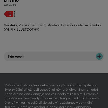
CWC034
Vinotéky, Volně stojící, 1 zón, 34 láhve, Pokročilé dálkové ovládání
(Wi-Fi + BLUETOOTH®)
Kde koupit
Pořádáte často večeře nebo obědy s přáteli? Chtěli byste pro
tyto zvláštní příležitosti uchovávat některé láhve vína v chladu?
Lednička na víno Candy je pro vás ideálním řešením. Praktické
chladiče na víno Candy s moderním designem udržují dokonalou
úroveň vlhkosti a zajišťují, že vaše vína zůstanou v optimální
teplotě. Vinotéky z katalogu Candy, které jsou k dispozici v