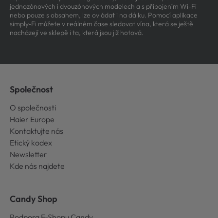
jednozónových i dvouzónových modelech a s připojením Wi-Fi
nebo pouze s obsahem, lze ovládat i na dálku. Pomocí aplikace
simply-Fi můžete v reálném čase sledovat vína, která se ještě
nacházejí ve sklepě i ta, která jsou již hotová.
Společnost
O společnosti
Haier Europe
Kontaktujte nás
Etický kodex
Newsletter
Kde nás najdete
Candy Shop
Podpora E-Shopu Candy