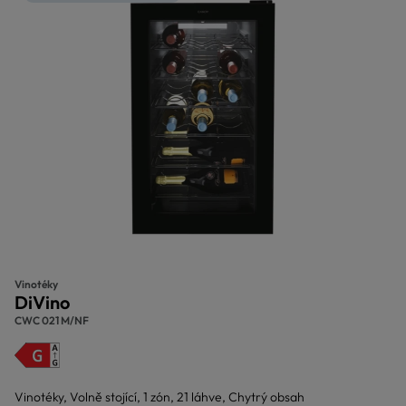
Vinotéky
DiVino
CWC 021 M/NF
Vinotéky, Volně stojící, 1 zón, 21 láhve, Chytrý obsah