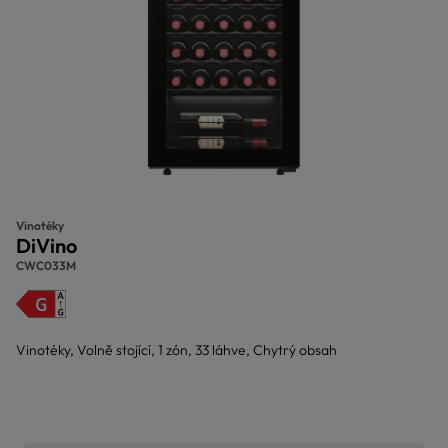
Vinotéky
DiVino
CWC033M
Vinotéky, Volně stojící, 1 zón, 33 láhve, Chytrý obsah