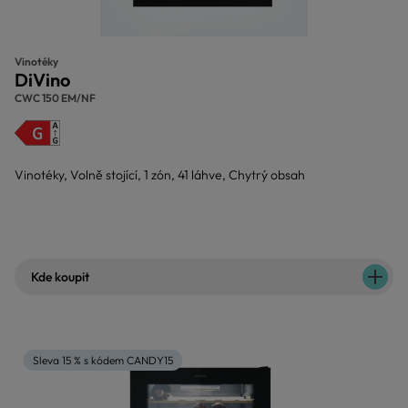
Vinotéky
DiVino
CWC 150 EM/NF
Vinotéky, Volně stojící, 1 zón, 41 láhve, Chytrý obsah
Kde koupit
Sleva 15 % s kódem CANDY15