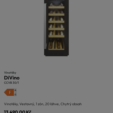
Vinotéky
DiVino
CCVB 30/1
Vinotéky, Vestavný, 1 zón, 20 láhve, Chytrý obsah
13.490,00 Kč