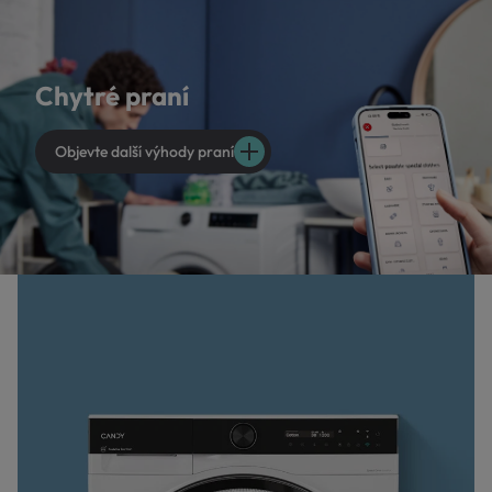
Chytré praní
Objevte další výhody praní