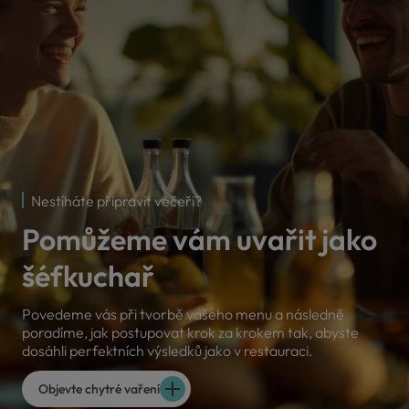
Nestíháte připravit večeři?
Pomůžeme vám uvařit jako
šéfkuchař
Povedeme vás při tvorbě vašeho menu a následně
poradíme, jak postupovat krok za krokem tak, abyste
dosáhli perfektních výsledků jako v restauraci.
Objevte chytré vaření