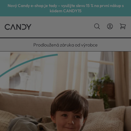
Nový Candy e-shop je tady – využijte slevu 15 % na první nákup s
kódem CANDY15
Vyneseme, zapojíme, odvezeme