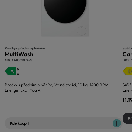
Pračky s předním plněním
Sušič
MultiWash
Ca
MQD 410CBL9-S
BRS 
Pračky s předním plněním, Volně stojící, 10 kg, 1400 RPM,
Sušič
Energetická třída A
Ener
11.
Př
Kde koupit