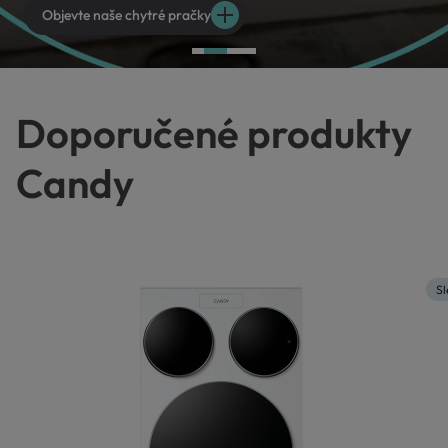
Objevte naše chytré pračky
Doporučené produkty
Candy
Sl