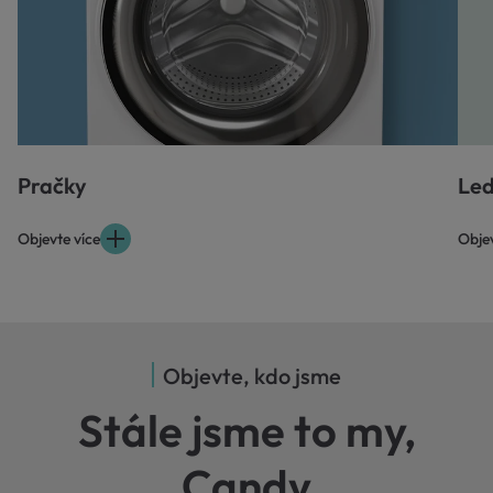
Pračky
Led
Objevte více
Objev
Objevte, kdo jsme
Stále jsme to my,
Candy