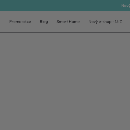
Nový
Promo akce
Blog
Smart Home
Nový e-shop - 15 %