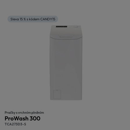
Sleva 15 % s kódem CANDY15
Pračky s vrchním plněním
ProWash 300
TCA273D3-S