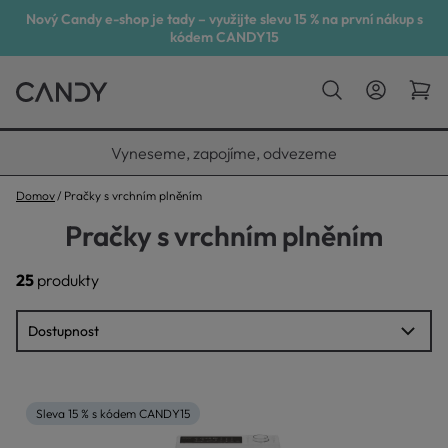
Nový Candy e-shop je tady – využijte slevu 15 % na první nákup s
kódem CANDY15
Vyneseme, zapojíme, odvezeme
Domov
Pračky s vrchním plněním
Pračky s vrchním plněním
25
produkty
Sleva 15 % s kódem CANDY15