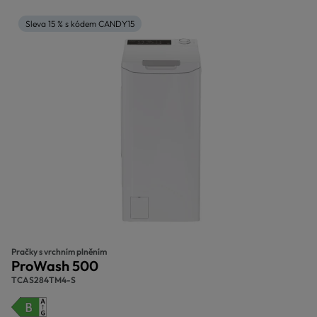
Sleva 15 % s kódem CANDY15
Pračky s vrchním plněním
ProWash 500
TCAS284TM4-S