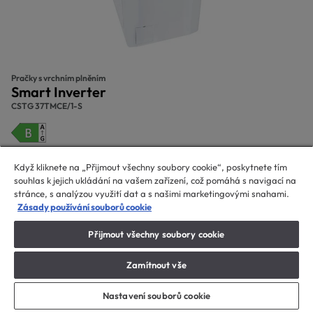
Pračky s vrchním plněním
Smart Inverter
CSTG 37TMCE/1-S
Pračky s vrchním plněním, 7 kg, 1300 RPM, Energetická třída B, 17
Když kliknete na „Přijmout všechny soubory cookie“, poskytnete tím
Počet programů
souhlas k jejich ukládání na vašem zařízení, což pomáhá s navigací na
stránce, s analýzou využití dat a s našimi marketingovými snahami.
Zásady používání souborů cookie
Přijmout všechny soubory cookie
Kde koupit
Zamítnout vše
Nastavení souborů cookie