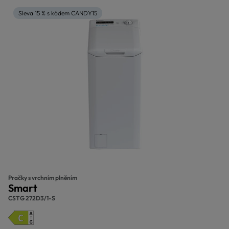
Sleva 15 % s kódem CANDY15
Pračky s vrchním plněním
Smart
CSTG 272D3/1-S