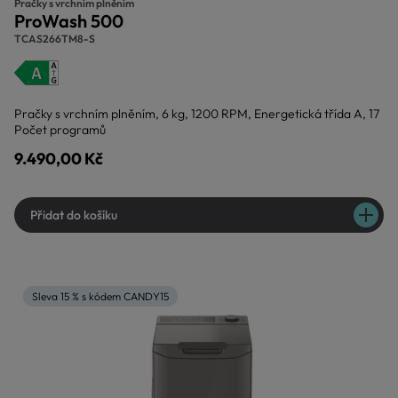
Pračky s vrchním plněním
ProWash 500
TCAS266TM8-S
Pračky s vrchním plněním, 6 kg, 1200 RPM, Energetická třída A, 17
Počet programů
9.490,00 Kč
Přidat do košíku
Sleva 15 % s kódem CANDY15