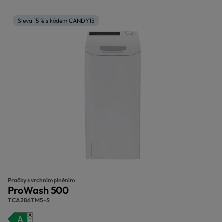
Sleva 15 % s kódem CANDY15
Pračky s vrchním plněním
ProWash 500
TCA286TM5-S