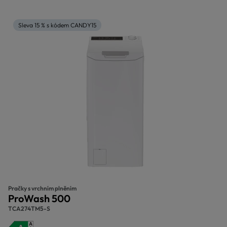
Sleva 15 % s kódem CANDY15
Pračky s vrchním plněním
ProWash 500
TCA274TM5-S