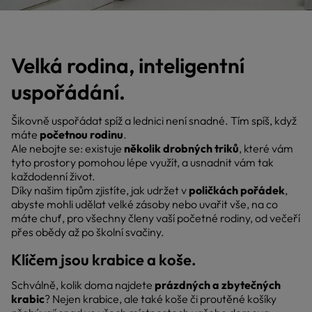
Velká rodina, inteligentní
uspořádání.
Šikovně uspořádat spíž a lednici není snadné. Tím spíš, když
máte
početnou rodinu
.
Ale nebojte se: existuje
několik drobných triků
, které vám
tyto prostory pomohou lépe využít, a usnadnit vám tak
každodenní život.
Díky našim tipům zjistíte, jak udržet v
poličkách pořádek
,
abyste mohli udělat velké zásoby nebo uvařit vše, na co
máte chuť, pro všechny členy vaší početné rodiny, od večeří
přes obědy až po školní svačiny.
Klíčem jsou krabice a koše.
Schválně, kolik doma najdete
prázdných a zbytečných
krabic
? Nejen krabice, ale také koše či proutěné košíky