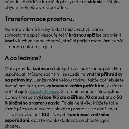
původních sáčků a krabiček přesypete do
sklenic
se štítky,
abyste měli ještě větší pořádek.
Transformace prostoru.
Nemáte v domě či v bytě dost místa a chybí vám i
samostatná spíž? Nezoufejte! V
krásnou spíž
lze proměnit
kout
v kuchyni nebo chodbě, stačí si pořídit modulární regál
s mnoha policemi, a je to.
A co lednice?
Máte pravdu.
Lednice
si také jistě zaslouží trochu poklidit a
uspořádat. Můžete začít tím, že rozdělíte
vnitřní přihrádky
na potraviny
. Jenže máte velkou rodinu, takže potřebujete
hodně prostoru, aby
vyhovoval vašim potřebám
. Zkrátka
potřebujete
Candy Fresco
. S kombinovanou chladničkou
Candy Fresco s
výškou 193 cm a šířkou 70 cm
získáte o
50
% úložného prostoru navíc
. To ale není vše. Můžete také
různě přesouvat police v hlavním prostoru i ve dveřích, a
získat tak více než
100
různých
kombinací vnitřního
uspořádání
, abyste mohli skladovat, co chcete a jak
chcete.