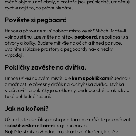
méně objemu než obaly, a protože jsou průhledné, umožňují
rychle najít to, co právě hledáte.
Pověste si pegboard
Hrnce a pánve nemusí zabírat místo ve skříňkách. Máte-li
volnou stěnu, upevněte na ni tzv.
pegboard
, neboli desku s
otvory a kolíky. Budete mít vše na očích a ihned po ruce,
uvolníte si úložné prostory a pegboardy navíc hezky
vypadají.
Pokličky zavěste na dvířka.
Hrnce už visí na svém místě, ale
kam s pokličkami
? Jednou
z možností je závěsný držák na kuchyňská dvířka. Dvířka
stačí zavřít a pokličky jsou uklizeny. Jednoduché, prakticky a
také pohledné řešení.
Jak na koření?
Už teď jste ušetřili spoustu prostoru, ale můžete pokračovat
a
uložit veškeré koření
na jedno místo.
Najděte si místo vhodné pro skladování koření, které z