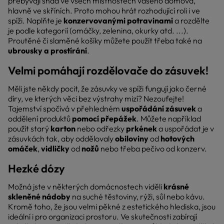
přebývají snad ve všech místnostech vašeho domova,
hlavně ve skříních. Proto mohou hrát rozhodující roli i ve
spíži. Naplňte je
konzervovanými potravinami
a rozdělte
je podle kategorií (omáčky, zelenina, okurky atd. ...).
Proutěné či slaměné košíky můžete použít třeba také na
ubrousky a prostírání
.
Velmi pomáhají rozdělovače do zásuvek!
Měli jste někdy pocit, že zásuvky ve spíži fungují jako černé
díry, ve kterých věci bez výstrahy mizí? Nezoufejte!
Tajemství spočívá v přehledném
uspořádání zásuvek
a
oddělení produktů
pomocí přepážek
. Můžete například
použít starý
karton
nebo odřezky
prkének
a uspořádat je v
zásuvkách tak, aby oddělovaly
obiloviny
od
hotových
omáček
,
vidličky
od
nožů
nebo třeba pečivo od konzerv.
Hezké dózy
Možná jste v některých domácnostech viděli
krásné
skleněné nádoby
na suché těstoviny, rýži, sůl nebo kávu.
Kromě toho, že jsou velmi pěkné z estetického hlediska, jsou
ideální i pro organizaci prostoru. Ve skutečnosti zabírají