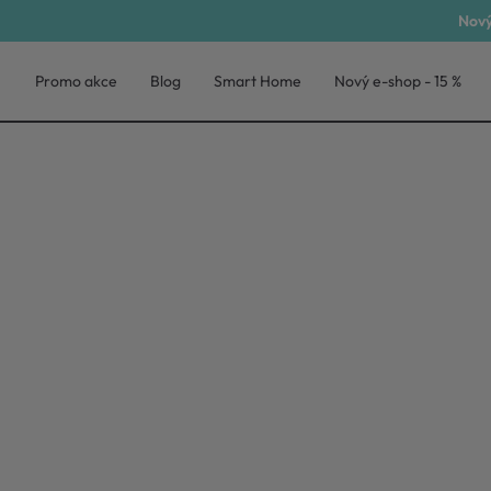
Nový
Promo akce
Blog
Smart Home
Nový e-shop - 15 %