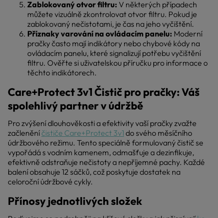
Zablokovaný otvor filtru:
V některých případech
můžete vizuálně zkontrolovat otvor filtru. Pokud je
zablokovaný nečistotami, je čas na jeho vyčištění.
Příznaky varování na ovládacím panelu:
Moderní
pračky často mají indikátory nebo chybové kódy na
ovládacím panelu, které signalizují potřebu vyčištění
filtru. Ověřte si uživatelskou příručku pro informace o
těchto indikátorech.
Care+Protect 3v1 Čistič pro pračky: Váš
spolehlivý partner v údržbě
Pro zvýšení dlouhověkosti a efektivity vaší pračky zvažte
začlenění
čističe Care+Protect 3v1
do svého měsíčního
údržbového režimu. Tento speciálně formulovaný čistič se
vypořádá s vodním kamenem, odmašťuje a dezinfikuje,
efektivně odstraňuje nečistoty a nepříjemné pachy. Každé
balení obsahuje 12 sáčků, což poskytuje dostatek na
celoroční údržbové cykly.
Přínosy jednotlivých složek