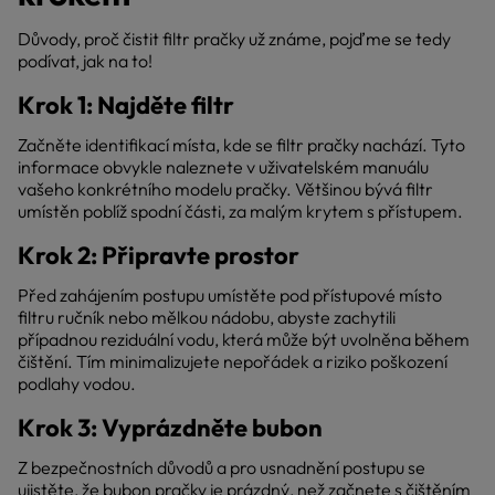
Důvody, proč čistit filtr pračky už známe, pojďme se tedy
podívat, jak na to!
Krok 1: Najděte filtr
Začněte identifikací místa, kde se filtr pračky nachází. Tyto
informace obvykle naleznete v uživatelském manuálu
vašeho konkrétního modelu pračky. Většinou bývá filtr
umístěn poblíž spodní části, za malým krytem s přístupem.
Krok 2: Připravte prostor
Před zahájením postupu umístěte pod přístupové místo
filtru ručník nebo mělkou nádobu, abyste zachytili
případnou reziduální vodu, která může být uvolněna během
čištění. Tím minimalizujete nepořádek a riziko poškození
podlahy vodou.
Krok 3: Vyprázdněte bubon
Z bezpečnostních důvodů a pro usnadnění postupu se
ujistěte, že bubon pračky je prázdný, než začnete s čištěním