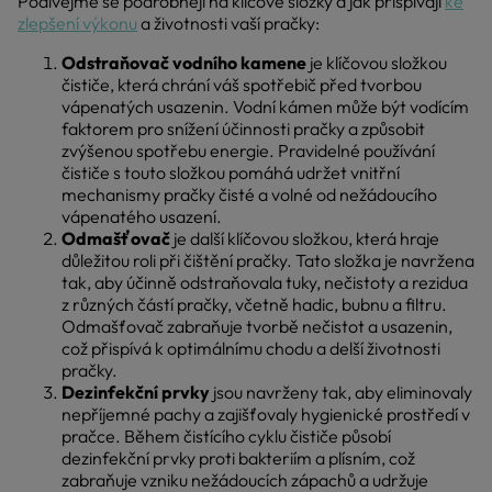
Podívejme se podrobněji na klíčové složky a jak přispívají
ke
zlepšení výkonu
a životnosti vaší pračky:
Odstraňovač vodního kamene
je klíčovou složkou
čističe, která chrání váš spotřebič před tvorbou
vápenatých usazenin. Vodní kámen může být vodícím
faktorem pro snížení účinnosti pračky a způsobit
zvýšenou spotřebu energie. Pravidelné používání
čističe s touto složkou pomáhá udržet vnitřní
mechanismy pračky čisté a volné od nežádoucího
vápenatého usazení.
Odmašťovač
je další klíčovou složkou, která hraje
důležitou roli při čištění pračky. Tato složka je navržena
tak, aby účinně odstraňovala tuky, nečistoty a rezidua
z různých částí pračky, včetně hadic, bubnu a filtru.
Odmašťovač zabraňuje tvorbě nečistot a usazenin,
což přispívá k optimálnímu chodu a delší životnosti
pračky.
Dezinfekční prvky
jsou navrženy tak, aby eliminovaly
nepříjemné pachy a zajišťovaly hygienické prostředí v
pračce. Během čistícího cyklu čističe působí
dezinfekční prvky proti bakteriím a plísním, což
zabraňuje vzniku nežádoucích zápachů a udržuje