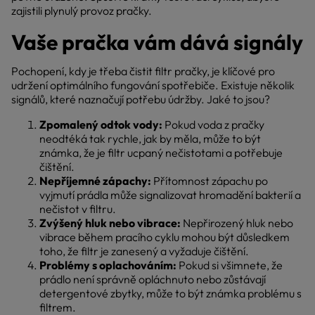
zajistili plynulý provoz pračky.
Vaše pračka vám dává signály
Pochopení, kdy je třeba čistit filtr pračky, je klíčové pro
udržení optimálního fungování spotřebiče. Existuje několik
signálů, které naznačují potřebu údržby. Jaké to jsou?
Zpomalený odtok vody:
Pokud voda z pračky
neodtéká tak rychle, jak by měla, může to být
známka, že je filtr ucpaný nečistotami a potřebuje
čištění.
Nepříjemné zápachy:
Přítomnost zápachu po
vyjmutí prádla může signalizovat hromadění bakterií a
nečistot v filtru.
Zvýšený hluk nebo vibrace:
Nepřirozený hluk nebo
vibrace během pracího cyklu mohou být důsledkem
toho, že filtr je zanesený a vyžaduje čištění.
Problémy s oplachováním:
Pokud si všimnete, že
prádlo není správně opláchnuto nebo zůstávají
detergentové zbytky, může to být známka problému s
filtrem.