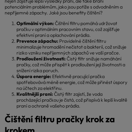
nejen zajišťuje lepší výsledky praní, ale také brání
potenciálním problémům, jako jsou potíže s odvodněním a
nepříjemné zápachy. Jaké jsou benefity čištění?
Optimální výkon:
Čištění filtru pomáhá udržovat
pračku v optimálním pracovním stavu, což zajišťuje
efektivní praní a oplachování prádla.
Prevence zápachu:
Pravidelné čištění filtru
minimalizuje hromadění nečistot a bakterií, což snižuje
riziko vzniku nepříjemných zápachů ve vaší pračce.
Prodloužení životnosti:
Čistý filtr snižuje namáhání
pračky, což může přispět k prodloužení její životnosti a
snížení rizika poruch.
Úspora energie:
Efektivně pracující pračka
spotřebovává méně energie, což může přinést úspory
na účtech za elektřinu.
Kvalitnější praní:
Čistý filtr zajistí, že voda
procházející pračkou je čistá, což přispívá k lepší kvalitě
praní a ochraně vašeho prádla.
Čištění filtru pračky krok za
krokem