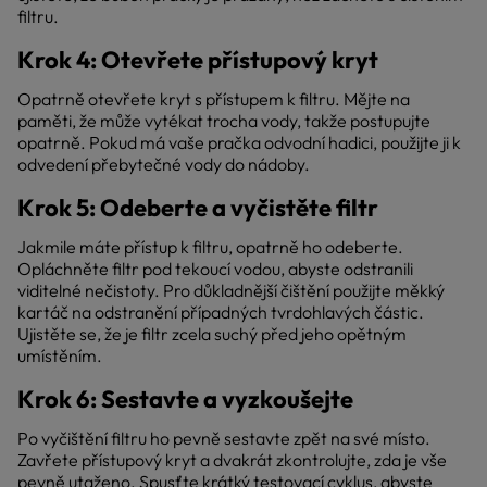
filtru.
Krok 4: Otevřete přístupový kryt
Opatrně otevřete kryt s přístupem k filtru. Mějte na
paměti, že může vytékat trocha vody, takže postupujte
opatrně. Pokud má vaše pračka odvodní hadici, použijte ji k
odvedení přebytečné vody do nádoby.
Krok 5: Odeberte a vyčistěte filtr
Jakmile máte přístup k filtru, opatrně ho odeberte.
Opláchněte filtr pod tekoucí vodou, abyste odstranili
viditelné nečistoty. Pro důkladnější čištění použijte měkký
kartáč na odstranění případných tvrdohlavých částic.
Ujistěte se, že je filtr zcela suchý před jeho opětným
umístěním.
Krok 6: Sestavte a vyzkoušejte
Po vyčištění filtru ho pevně sestavte zpět na své místo.
Zavřete přístupový kryt a dvakrát zkontrolujte, zda je vše
pevně utaženo. Spusťte krátký testovací cyklus, abyste