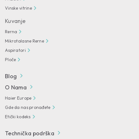
Vinske vitrine
Kuvanje
Rerna
Mikrotalasne Rerne
Aspiratori
Ploče
Blog
O Nama
Haier Europe
Gde da nas pronađete
Etički kodeks
Technička podrška