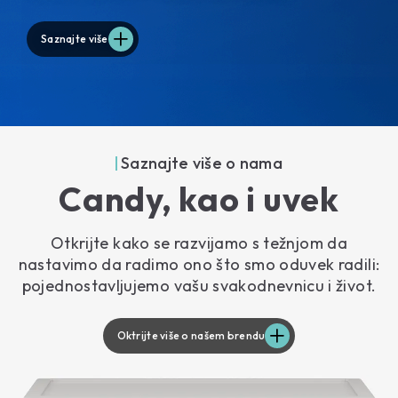
Saznajte više
Saznajte više o nama
Candy, kao i uvek
Otkrijte kako se razvijamo s težnjom da
nastavimo da radimo ono što smo oduvek radili:
pojednostavljujemo vašu svakodnevnicu i život.
Oktrijte više o našem brendu