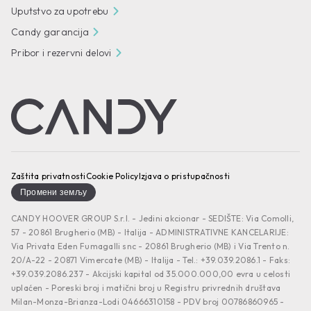
Uputstvo za upotrebu
Candy garancija
Pribor i rezervni delovi
Zaštita privatnosti
Cookie Policy
Izjava o pristupačnosti
Промени земљу
CANDY HOOVER GROUP S.r.I. - Jedini akcionar - SEDIŠTE: Via Comolli,
57 - 20861 Brugherio (MB) - Italija - ADMINISTRATIVNE KANCELARIJE:
Via Privata Eden Fumagalli snc - 20861 Brugherio (MB) i Via Trento n.
20/A-22 - 20871 Vimercate (MB) - Italija - Tel.: +39.039.2086.1 - Faks:
+39.039.2086.237 - Akcijski kapital od 35.000.000,00 evra u celosti
uplaćen - Poreski broj i matični broj u Registru privrednih društava
Milan-Monza-Brianza-Lodi 04666310158 - PDV broj 00786860965 -