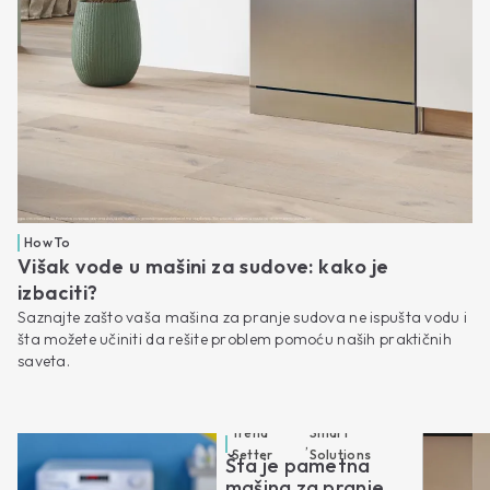
How To
Višak vode u mašini za sudove: kako je
izbaciti?
Saznajte zašto vaša mašina za pranje sudova ne ispušta vodu i
šta možete učiniti da rešite problem pomoću naših praktičnih
saveta.
Trend
Smart
,
Setter
Solutions
Šta je pametna
mašina za pranje