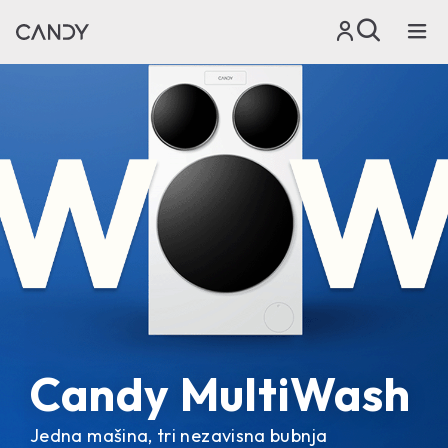
Candy MultiWash
Jedna mašina, tri nezavisna bubnja