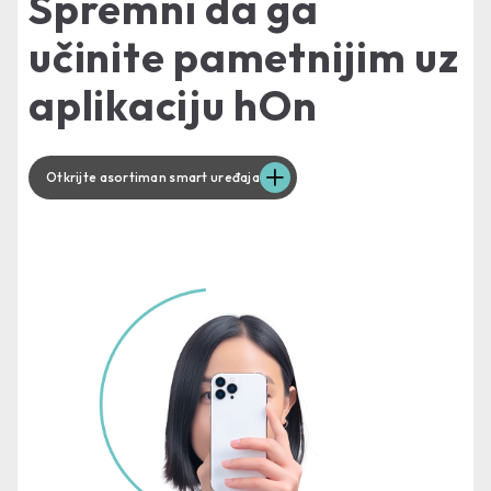
Spremni da ga
učinite pametnijim uz
aplikaciju hOn
Otkrijte asortiman smart uređaja