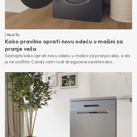
How To
Kako pravilno oprati novu odeću u mašini za
pranje veša
Saznajte kako oprati novu odeću u mašini za pranje veša, a da
je ne uništite. Candy vam nudi dragocene savete kako...