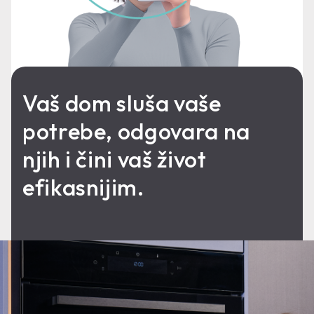
Vaš dom sluša vaše
potrebe, odgovara na
njih i čini vaš život
efikasnijim.