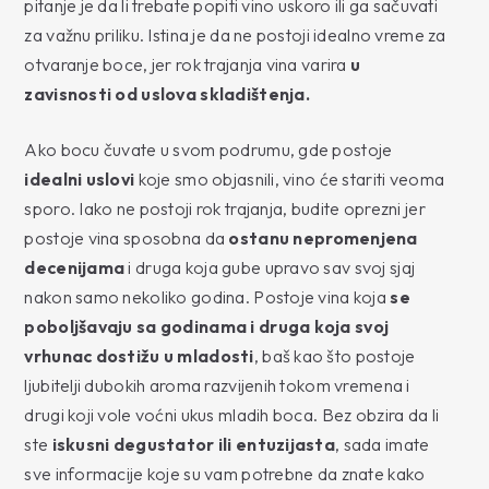
pitanje je da li trebate popiti vino uskoro ili ga sačuvati
za važnu priliku. Istina je da ne postoji idealno vreme za
otvaranje boce, jer rok trajanja vina varira
u
zavisnosti od uslova skladištenja.
Ako bocu čuvate u svom podrumu, gde postoje
idealni uslovi
koje smo objasnili, vino će stariti veoma
sporo. Iako ne postoji rok trajanja, budite oprezni jer
postoje vina sposobna da
ostanu nepromenjena
decenijama
i druga koja gube upravo sav svoj sjaj
nakon samo nekoliko godina. Postoje vina koja
se
poboljšavaju sa godinama i druga koja svoj
vrhunac dostižu u mladosti
, baš kao što postoje
ljubitelji dubokih aroma razvijenih tokom vremena i
drugi koji vole voćni ukus mladih boca. Bez obzira da li
ste
iskusni degustator ili entuzijasta
, sada imate
sve informacije koje su vam potrebne da znate kako