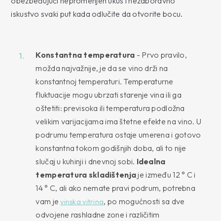
obezbeđujući nepromenjen ukus i nezaboravno
iskustvo svaki put kada odlučite da otvorite bocu.
Konstantna temperatura
- Prvo pravilo,
možda najvažnije, je da se vino drži na
konstantnoj temperaturi. Temperaturne
fluktuacije mogu ubrzati starenje vina ili ga
oštetiti: previsoka ili temperatura podložna
velikim varijacijama ima štetne efekte na vino. U
podrumu temperatura ostaje umerena i gotovo
konstantna tokom godišnjih doba, ali to nije
slučaj u kuhinji i dnevnoj sobi.
Idealna
temperatura skladištenja
je između 12 ° C i
14 ° C, ali ako nemate pravi podrum, potrebna
vam je
, po mogućnosti sa dve
vinska vitrina
odvojene rashladne zone i različitim