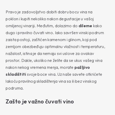
Pravo je zadovoljstvo dobiti dobru bocu vina na
poklon i kupiti nekoliko nakon degustacije u vašoj
omiljenoj vinariji. Međutim, dolazimo do
dileme
kako
dugo i pravilno čuvati vino. Iako savršen vinski podrum
zaista postoji, zaštićen kamenom i glinom, koji pod
zemljom obezbeđuju optimalnu vlažnost i temperaturu,
nažalost, istina je da nemaju svi uslove za ovakav
prostor. Dakle, ukoliko ne želite da se ukus vašeg vina
nakon nekog vremena menja, morate
pažljivo
skladištiti
svoje boce vina. Uz naše savete otkrićete
lakoću pravilnog skladištenja vina sa ili bez vinskog
podruma.
Zašto je važno čuvati vino