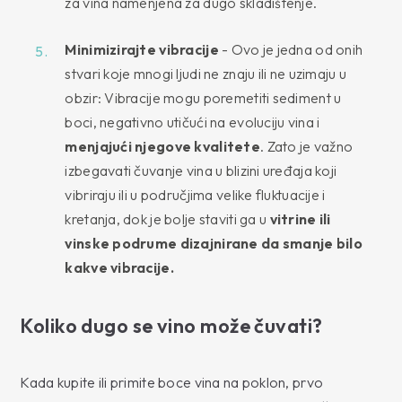
za vina namenjena za dugo skladištenje.
Minimizirajte vibracije
- Ovo je jedna od onih
stvari koje mnogi ljudi ne znaju ili ne uzimaju u
obzir: Vibracije mogu poremetiti sediment u
boci, negativno utičući na evoluciju vina i
menjajući njegove kvalitete
. Zato je važno
izbegavati čuvanje vina u blizini uređaja koji
vibriraju ili u područjima velike fluktuacije i
kretanja, dok je bolje staviti ga u
vitrine ili
vinske podrume dizajnirane da smanje bilo
kakve vibracije.
Koliko dugo se vino može čuvati?
Kada kupite ili primite boce vina na poklon, prvo