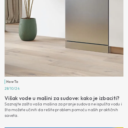
How To
28/10/24
Višak vode u mašini za sudove: kako je izbaciti?
Saznajte zašto vaša mašina za pranje sudova ne ispušta vodu i
šta možete učiniti da rešite problem pomoću naših praktičnih
saveta.