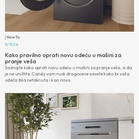
How To
11/11/24
Kako pravilno oprati novu odeću u mašini za
pranje veša
Saznajte kako oprati novu odeću u mašini za pranje veša, a da
je ne uništite. Candy vam nudi dragocene savete kako bi vaša
odeća bila netaknuta i kao nova.