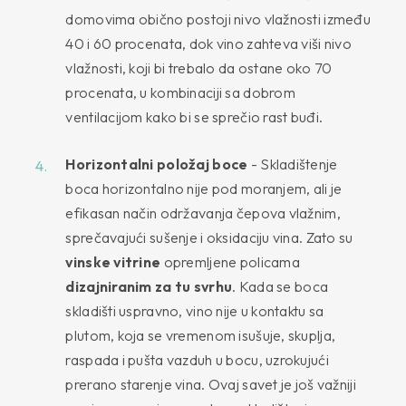
domovima obično postoji nivo vlažnosti između
40 i 60 procenata, dok vino zahteva viši nivo
vlažnosti, koji bi trebalo da ostane oko 70
procenata, u kombinaciji sa dobrom
ventilacijom kako bi se sprečio rast buđi.
Horizontalni položaj boce
- Skladištenje
boca horizontalno nije pod moranjem, ali je
efikasan način održavanja čepova vlažnim,
sprečavajući sušenje i oksidaciju vina. Zato su
vinske vitrine
opremljene policama
dizajniranim za tu svrhu
. Kada se boca
skladišti uspravno, vino nije u kontaktu sa
plutom, koja se vremenom isušuje, skuplja,
raspada i pušta vazduh u bocu, uzrokujući
prerano starenje vina. Ovaj savet je još važniji