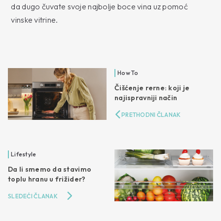
da dugo čuvate svoje najbolje boce vina uz pomoć
vinske vitrine.
How To
Čišćenje rerne: koji je
najispravniji način
PRETHODNI ČLANAK
Lifestyle
Da li smemo da stavimo
toplu hranu u frižider?
SLEDEĆI ČLANAK