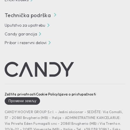
Technička podrška
Uputstvo za upotrebu
Candy garancija
Pribor i rezervni delovi
Zaštita privatnosti
Cookie Policy
Izjava o pristupačnosti
Промени земљу
CANDY HOOVER GROUP S.r.I. - Jedini akcionar - SEDIŠTE: Via Comolli,
57 - 20861 Brugherio (MB) - Italija - ADMINISTRATIVNE KANCELARIJE:
Via Privata Eden Fumagalli snc - 20861 Brugherio (MB) i Via Trento n.
20/A-22 - 20871 Vimercate (MB) - Italija - Tel.: +39.039.2086.1 - Faks: