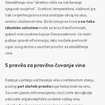
Skladištenje vina “direktno utiče na održavanje
njegovih svojstva“. Svetlost, temperatura, vlažnost, pa
čak i orijentacija boce ima značajan uticaj na ukus,
aromu i složenost vina. Bočica koja se čuva
u ne tako
idealnim uslovima
može se brzo transformisati,
gubeći one osobine koje je čine posebnom. Uz malo
pažnje i pravih informacija, lako možete pretvoriti
ugao svog doma u savršen prostor za skladištenje
vina.
5 pravila za pravilno čuvanje vina
Kada je u pitanju održavanje vina u netaknutom stanju,
postoji
pet zlatnih pravila
koja treba imati na umu.
Sa ovim jasnim informacijama, moći ćete da najbolje
sačuvate organoleptičke osobine vašeg vina,