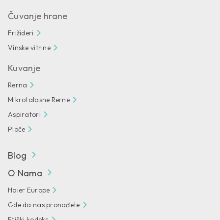
Čuvanje hrane
Frižideri
Vinske vitrine
Kuvanje
Rerna
Mikrotalasne Rerne
Aspiratori
Ploče
Blog
O Nama
Haier Europe
Gde da nas pronađete
Etički kodeks