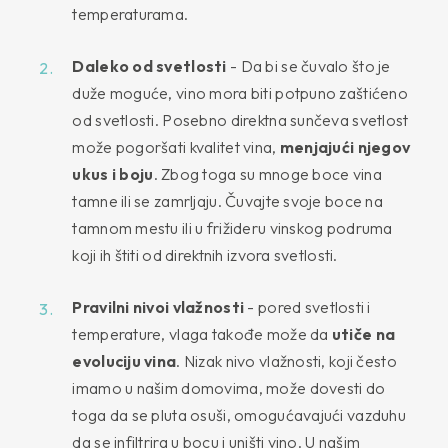
temperaturama.
Daleko od svetlosti
- Da bi se čuvalo što je
duže moguće, vino mora biti potpuno zaštićeno
od svetlosti. Posebno direktna sunčeva svetlost
može pogoršati kvalitet vina,
menjajući njegov
ukus i boju
. Zbog toga su mnoge boce vina
tamne ili se zamrljaju. Čuvajte svoje boce na
tamnom mestu ili u frižideru vinskog podruma
koji ih štiti od direktnih izvora svetlosti.
Pravilni nivoi vlažnosti
- pored svetlosti i
temperature, vlaga takođe može da
utiče na
evoluciju vina
. Nizak nivo vlažnosti, koji često
imamo u našim domovima, može dovesti do
toga da se pluta osuši, omogućavajući vazduhu
da se infiltrira u bocu i uništi vino. U našim