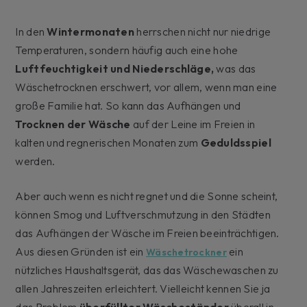
In den
Wintermonaten
herrschen nicht nur niedrige
Temperaturen, sondern häufig auch eine hohe
Luftfeuchtigkeit und Niederschläge,
was das
Wäschetrocknen erschwert, vor allem, wenn man eine
große Familie hat. So kann das Aufhängen und
Trocknen der Wäsche
auf der Leine im Freien in
kalten und regnerischen Monaten zum
Geduldsspiel
werden.
Aber auch wenn es nicht regnet und die Sonne scheint,
können Smog und Luftverschmutzung in den Städten
das Aufhängen der Wäsche im Freien beeinträchtigen.
Aus diesen Gründen ist ein
ein
Wäschetrockner
nützliches Haushaltsgerät, das das Wäschewaschen zu
allen Jahreszeiten erleichtert. Vielleicht kennen Sie ja
das Problem
überfüllter Wäscheständer
überall in