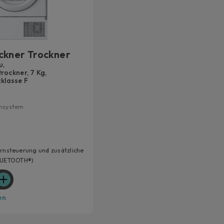
Um si
Sie ei
Weit
ckner Trockner
u,
ockner, 7 Kg,
zklasse F
nsystem
Up
ln
ernsteuerung und zusätzliche
BLUETOOTH®)
uge
en