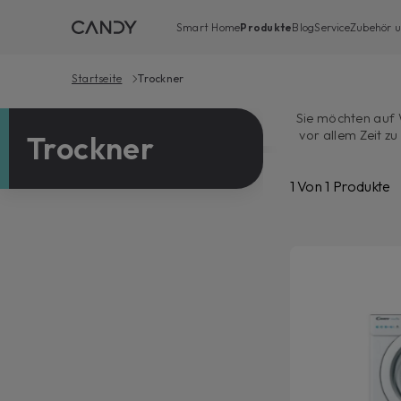
Smart Home
Produkte
Blog
Service
Zubehör u
Startseite
Trockner
Sie möchten auf 
vor allem Zeit z
Trockner
Trockner ein F
Lieblingskleid
1
Von
1
Produkte
verschiedenen Aus