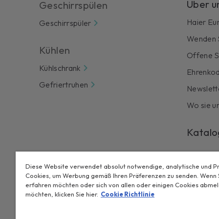
Über u
Geschirrspülen
Haier Eu
Geschirrspüler
Wenden S
Kühlen
Offene S
Kühlschrank
Ehrenko
Gefriertruhen
Newslett
Wo sie un
Katalo
Diese Website verwendet absolut notwendige, analytische und Pro
Cookies, um Werbung gemäß Ihren Präferenzen zu senden. Wenn 
CANDY HOOVER GROUP S.r.I. - mit Alleingesellschafter - RECHT
erfahren möchten oder sich von allen oder einigen Cookies abme
- Italien - VERWALTUNGSSITZE: Via Privata Eden Fumagalli snc
möchten, klicken Sie hier.
Cookie Richtlinie
22 - 20871 Vimercate (MB) - Italien - Tel.: +39.039.2086.1 - Fa
35.000.000,00 EUR voll eingezahlt - Steuernr. und Nr. der E
Brianza-Lodi 04666310158 - USt-IdNr. 00786860965 - REA-Nr.