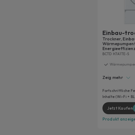
Einbau-tro
Trockner, Einba
Wärmepumpentr
Energieeffizien
BCTD H7A1TE-S
Wärmepumpe
Smart Check-
Zeig mehr
Leichtes Büge
EasyCase
Fortschrittliche F
Inhalte (Wi-Fi + 
Höheres Bulla
Jetzt Kaufen
Produkt anzeig