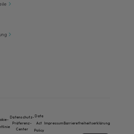
eile
tung
Data
Datenschutz-
okie-
Präferenz-
Act
Impressum
Barrierefreiheitserklärung
htlinie
Center
Policy