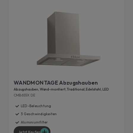
dekorativen T-Formen, im Baldachin-Stil oder mit
eher klassischen und minimalen Linien. Alle
Dunstabzugshauben von Candy verfügen über
unterschiedliche Leistungsstufen und spezielle
Filter, die jeden Geruch einfangen und Ihnen die
sorgenfreie Zubereitung von Mittag- und
Abendessen ermöglichen.
WANDMONTAGE Abzugshauben
Abzugshauben, Wand-montiert, Traditional, Edelstahl, LED
CMB655X DE
LED-Beleuchtung
3 Geschwindigkeiten
Aluminiumfilter
Jetzt Kaufen