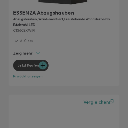
ESSENZA Abzugshauben
Abzugshauben, Wand-montiert, Freistehende Wand dekorativ,
Edelstahl, LED
CTS6CEXWIFI
A-Class
4 Geschwindigkeitsstufen
Zeig mehr
Verzögertes Ausschalten
Niedriger Geräuschpegel
Jetzt Kaufen
Kohlefilter
Produkt anzeigen
Vergleichen