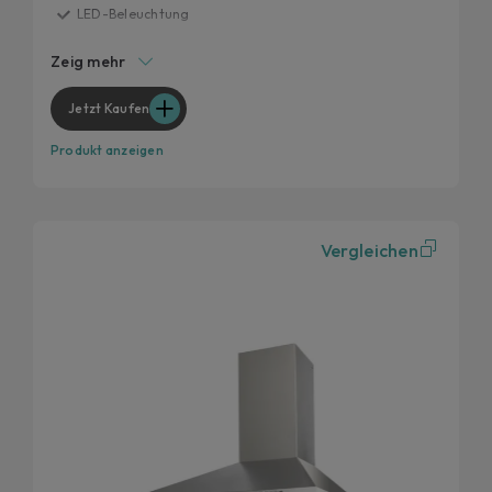
LED-Beleuchtung
3 Geschwindigkeiten
Zeig mehr
Niedriger Geräuschpegel
Kohlefilter
Jetzt Kaufen
Produkt anzeigen
Vergleichen