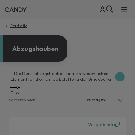
Startseite
Ab­zugs­hau­ben
Die Dunstabzugshauben sind ein wesentliches
Element für die richtige Belüftung der Umgebung
und beseitigen Gerüche, die bei der Zubereitung
von Mahlzeiten entstehen. Candy bietet Ihnen
einen Katalog funktionaler und effizienter
Sortieren nach:
Dunstabzugshauben, die Ihre Küche dank des
perfekt anpassbaren Designs und der
verschiedenen Oberflächen, die Sie wählen
können, verschönern können. Candy
Vergleichen
Dunstabzugshauben sind sowohl freistehend als
auch in Einbau-Varianten erhältlich, mit eleganten