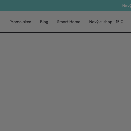
Nový
Promo akce
Blog
Smart Home
Nový e-shop - 15 %