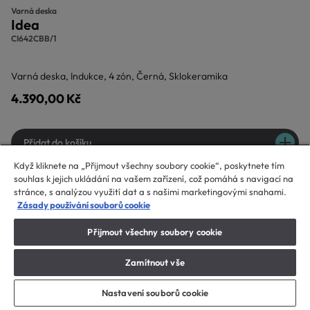
Varná deska
Idea
CI642CBB/1
Varná deska, Indukce, 4 zón, Černá, Sklokeramika
4.390,00 Kč
Přidat do košíku
Když kliknete na „Přijmout všechny soubory cookie“, poskytnete tím
souhlas k jejich ukládání na vašem zařízení, což pomáhá s navigací na
stránce, s analýzou využití dat a s našimi marketingovými snahami.
Zásady používání souborů cookie
Sleva 15 % s kódem CANDY15
Přijmout všechny soubory cookie
Zamítnout vše
Nastavení souborů cookie