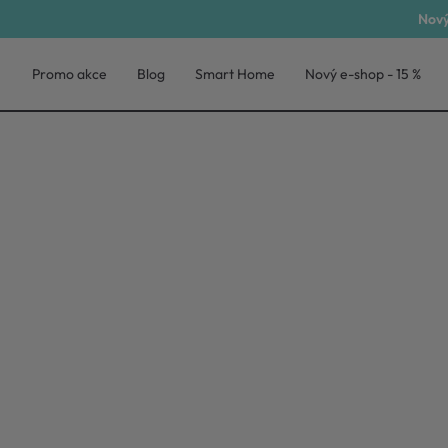
Nový
Promo akce
Blog
Smart Home
Nový e-shop - 15 %