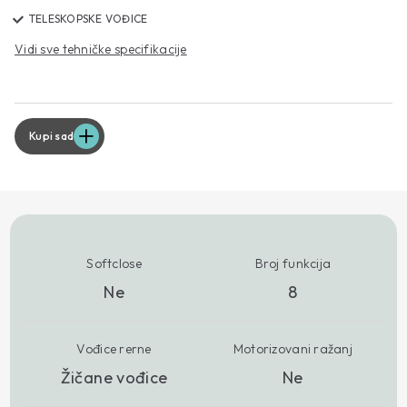
TELESKOPSKE VOĐICE
Vidi sve tehničke specifikacije
Kupi sad
Softclose
Broj funkcija
Ne
8
Vođice rerne
Motorizovani ražanj
Žičane vođice
Ne