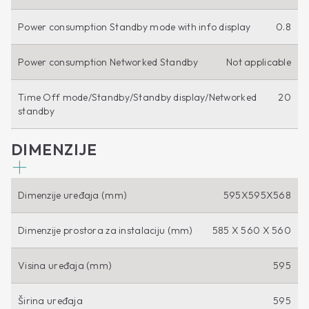
Power consumption Standby mode with info display
0.8
Power consumption Networked Standby
Not applicable
Time Off mode/Standby/Standby display/Networked
20
standby
DIMENZIJE
Dimenzije uređaja (mm)
595X595X568
Dimenzije prostora za instalaciju (mm)
585 X 560 X 560
Visina uređaja (mm)
595
Širina uređaja
595