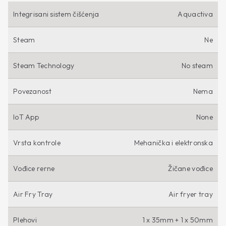
Integrisani sistem čišćenja
Aquactiva
Steam
Ne
Steam Technology
No steam
Povezanost
Nema
IoT App
None
Vrsta kontrole
Mehanička i elektronska
Vođice rerne
Žičane vođice
Air Fry Tray
Air fryer tray
Plehovi
1 x 35mm + 1 x 50mm