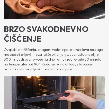
BRZO SVAKODNEVNO
ČIŠĆENJE
Ovaj sistem čišćenja, snagom vodene pare omekšava naslage
masnoće i prljavštine za lakše uklanjanje. Jednostavno ulijte
300 ml destilovane vode na dno rerne i zagrevajte 30 minuta
na temperaturi od 90°. Kada se rerna ohladi, s lakoćom
uklonite ostatke prljavštine vlažnom krpom.