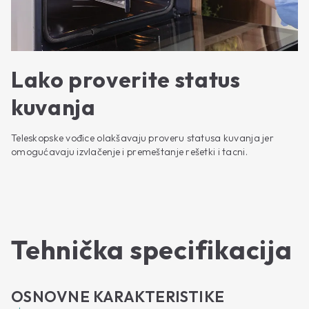
Lako proverite status
kuvanja
Teleskopske vođice olakšavaju proveru statusa kuvanja jer
omogućavaju izvlačenje i premeštanje rešetki i tacni.
Tehnička specifikacija
OSNOVNE KARAKTERISTIKE