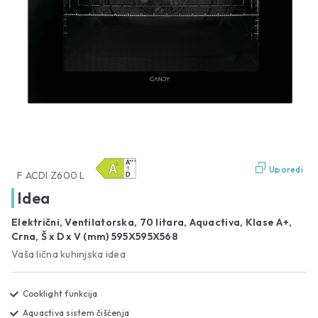
Uporedi
F ACDI Z600 L
Idea
Električni, Ventilatorska, 70 litara, Aquactiva, Klase A+,
Crna, Š x D x V (mm) 595X595X568
Vaša lična kuhinjska idea
Cooklight funkcija
Aquactiva sistem čišćenja