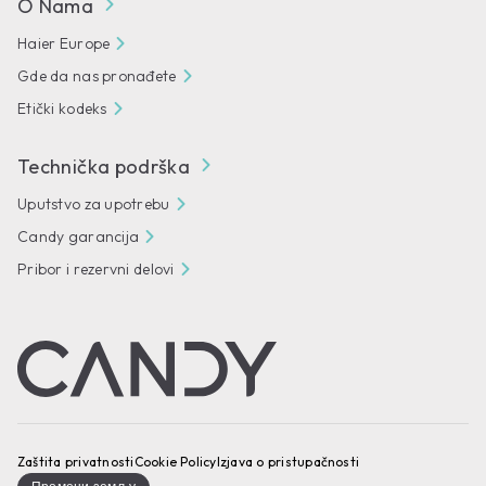
O Nama
Haier Europe
Gde da nas pronađete
Etički kodeks
Technička podrška
Uputstvo za upotrebu
Candy garancija
Pribor i rezervni delovi
Zaštita privatnosti
Cookie Policy
Izjava o pristupačnosti