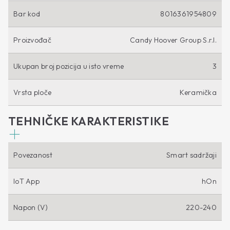
Bar kod
8016361954809
Proizvođač
Candy Hoover Group S.r.l.
Ukupan broj pozicija u isto vreme
3
Vrsta ploče
Keramička
TEHNIČKE KARAKTERISTIKE
Povezanost
Smart sadržaji
IoT App
hOn
Napon (V)
220-240