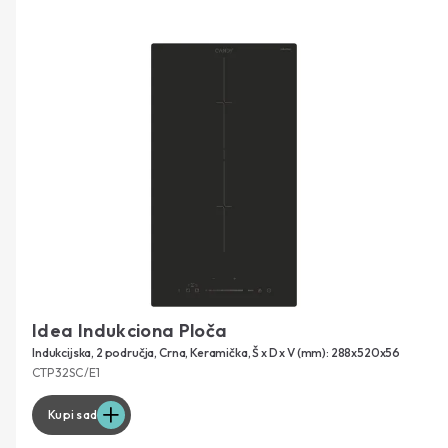
Idea Indukciona Ploča
Indukcijska, 2 područja, Crna, Keramička, Š x D x V (mm): 288x520x56
CTP32SC/E1
Kupi sad