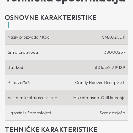
OSNOVNE KARAKTERISTIKE
Naziv proizvoda / Kod
CMXG20DR
Šifra proizvoda
38000257
Bar kod
8016361919129
Proizvođač
Candy Hoover Group S.r.l.
Vrsta mikrotalasne rerne
Mikrotalasno+Grill kuvanje
Ugradni / Samostojeći
Samostojeća
TEHNIČKE KARAKTERISTIKE