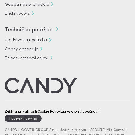
Gde da nas pronađete
Etički kodeks
Technička podrška
Uputstvo za upotrebu
Candy garancija
Pribor i rezervni delovi
Zaštita privatnosti
Cookie Policy
Izjava o pristupačnosti
Промени земљу
CANDY HOOVER GROUP S.r.I. - Jedini akcionar - SEDIŠTE: Via Comolli,