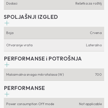
Dodaci
Rešetka za roštilj
SPOLJAŠNJI IZGLED
Boja
Crvena
Otvaranje vrata
Lateralno
PERFORMANSE i POTROŠNJA
Maksimalna snaga mikrotalasa (W)
700
PERFORMANSE
Power consumption Off mode
Not applicable