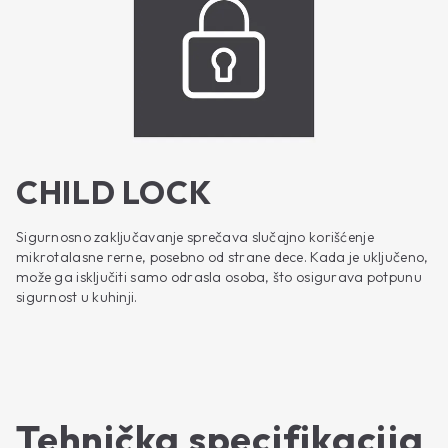
CHILD LOCK
Sigurnosno zaključavanje sprečava slučajno korišćenje
mikrotalasne rerne, posebno od strane dece. Kada je uključeno,
može ga isključiti samo odrasla osoba, što osigurava potpunu
sigurnost u kuhinji.
Tehnička specifikacija