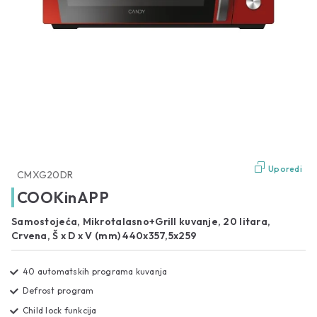
Uporedi
CMXG20DR
COOKinAPP
Samostojeća, Mikrotalasno+Grill kuvanje, 20 litara,
Crvena, Š x D x V (mm) 440x357,5x259
40 automatskih programa kuvanja
Defrost program
Child lock funkcija