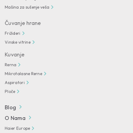
Mašina za sušenje veša
Čuvanje hrane
Frižideri
Vinske vitrine
Kuvanje
Rerna
Mikrotalasne Rerne
Aspiratori
Ploče
Blog
O Nama
Haier Europe