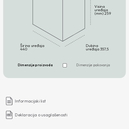
Visina
uređaja
(mm) 259
Širina uređaja
Dubina
440
uređaja 357,5
Dimenzije proizvoda
Dimenzije pakovanja
Informacijski list
Deklaracija o usaglašenosti