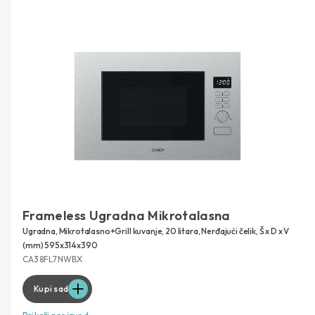
Frameless Ugradna Mikrotalasna
Ugradna, Mikrotalasno+Grill kuvanje, 20 litara, Nerđajući čelik, Š x D x V
(mm) 595x314x390
CA38FL7NWBX
Kupi sad