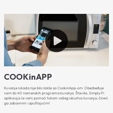
COOKinAPP
Kuvanje nikada nije bilo lakše sa CookinApp-om. Obezbeđuje
vam do 40 namenskih programa kuvanja. Štaviše, Simply-Fi
aplikacija će vam pomoći tokom vašeg iskustva kuvanja, čineći
ga zabavnim i opuštajućim!