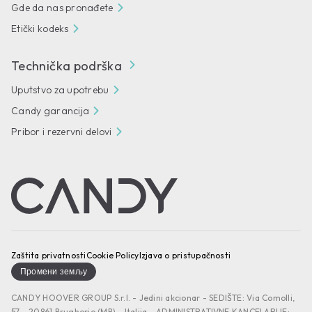
Gde da nas pronađete
Etički kodeks
Technička podrška
Uputstvo za upotrebu
Candy garancija
Pribor i rezervni delovi
Zaštita privatnosti
Cookie Policy
Izjava o pristupačnosti
Промени земљу
CANDY HOOVER GROUP S.r.I. - Jedini akcionar - SEDIŠTE: Via Comolli,
57 - 20861 Brugherio (MB) - Italija - ADMINISTRATIVNE KANCELARIJE: