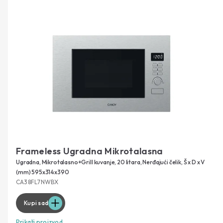
Frameless Ugradna Mikrotalasna
Ugradna, Mikrotalasno+Grill kuvanje, 20 litara, Nerđajući čelik, Š x D x V
(mm) 595x314x390
CA38FL7NWBX
Kupi sad
Prikaži proizvod