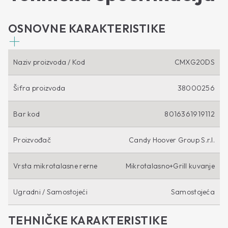
OSNOVNE KARAKTERISTIKE
Naziv proizvoda / Kod
CMXG20DS
Šifra proizvoda
38000256
Bar kod
8016361919112
Proizvođač
Candy Hoover Group S.r.l.
Vrsta mikrotalasne rerne
Mikrotalasno+Grill kuvanje
Ugradni / Samostojeći
Samostojeća
TEHNIČKE KARAKTERISTIKE