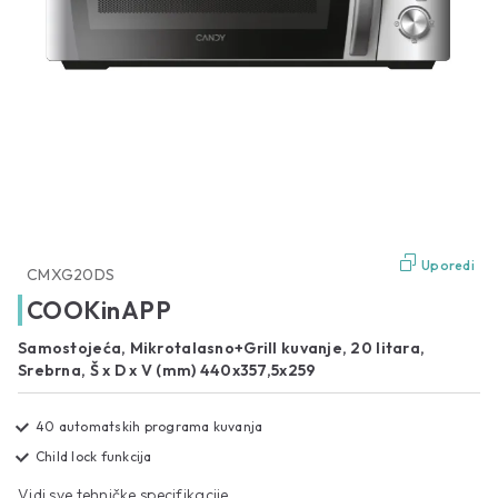
Uporedi
CMXG20DS
COOKinAPP
Samostojeća, Mikrotalasno+Grill kuvanje, 20 litara,
Srebrna, Š x D x V (mm) 440x357,5x259
40 automatskih programa kuvanja
Child lock funkcija
Vidi sve tehničke specifikacije