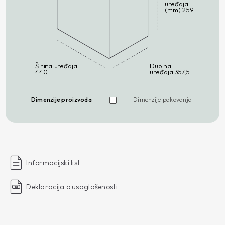
uređaja
(mm) 259
Širina uređaja
Dubina
440
uređaja 357,5
Dimenzije proizvoda
Dimenzije pakovanja
Informacijski list
Deklaracija o usaglašenosti