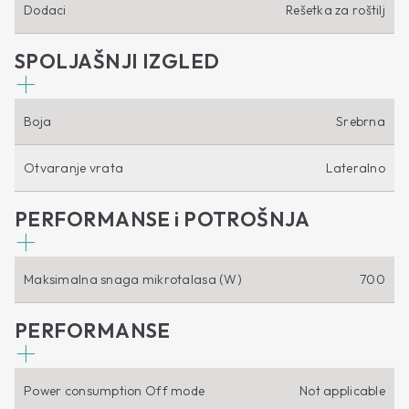
Dodaci
Rešetka za roštilj
SPOLJAŠNJI IZGLED
Boja
Srebrna
Otvaranje vrata
Lateralno
PERFORMANSE i POTROŠNJA
Maksimalna snaga mikrotalasa (W)
700
PERFORMANSE
Power consumption Off mode
Not applicable