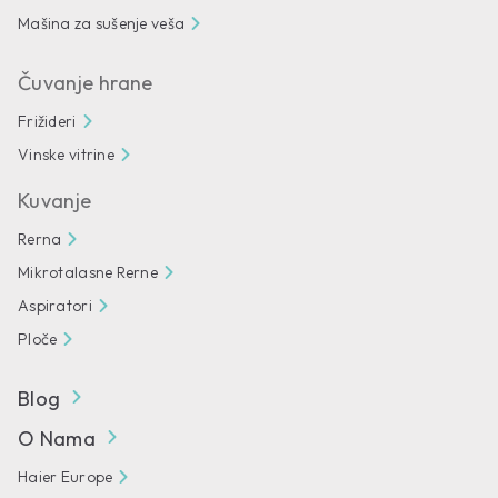
Mašina za sušenje veša
Čuvanje hrane
Frižideri
Vinske vitrine
Kuvanje
Rerna
Mikrotalasne Rerne
Aspiratori
Ploče
Blog
O Nama
Haier Europe