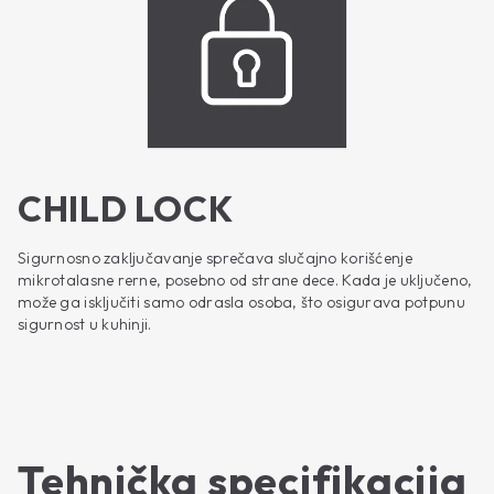
CHILD LOCK
Sigurnosno zaključavanje sprečava slučajno korišćenje
mikrotalasne rerne, posebno od strane dece. Kada je uključeno,
može ga isključiti samo odrasla osoba, što osigurava potpunu
sigurnost u kuhinji.
Tehnička specifikacija