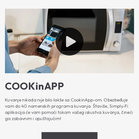
COOKinAPP
Kuvanje nikada nije bilo lakše sa CookinApp-om. Obezbeđuje
vam do 40 namenskih programa kuvanja. Štaviše, Simply-Fi
aplikacija će vam pomoći tokom vašeg iskustva kuvanja, čineći
ga zabavnim i opuštajućim!