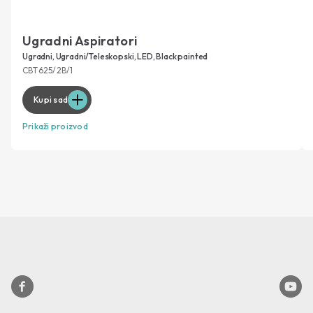
Ugradni Aspiratori
Ugradni, Ugradni/Teleskopski, LED, Black painted
CBT625/2B/1
Kupi sad
Prikaži proizvod