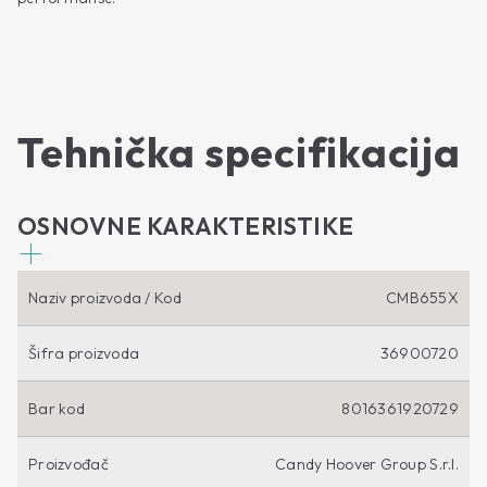
Tehnička specifikacija
OSNOVNE KARAKTERISTIKE
Naziv proizvoda / Kod
CMB655X
Šifra proizvoda
36900720
Bar kod
8016361920729
Proizvođač
Candy Hoover Group S.r.l.