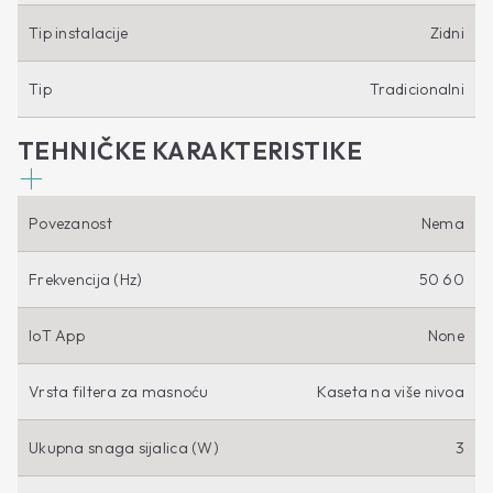
Tip instalacije
Zidni
Tip
Tradicionalni
TEHNIČKE KARAKTERISTIKE
Povezanost
Nema
Frekvencija (Hz)
50 60
IoT App
None
Vrsta filtera za masnoću
Kaseta na više nivoa
Ukupna snaga sijalica (W)
3