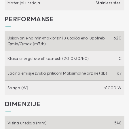
Materijal uređaja
Stainless steel
PERFORMANSE
Usisavanje na min/max brzini u uobičajenoj upotrebi,
620
Qmin/Qmax (m3/h)
Klasa energetske efikasnosti (2010/30/EC)
C
Jačina emisije zvuka prilikom Maksimalne brzine (dB)
67
Snaga (W)
<1000 W
DIMENZIJE
Visina uređaja (mm)
548