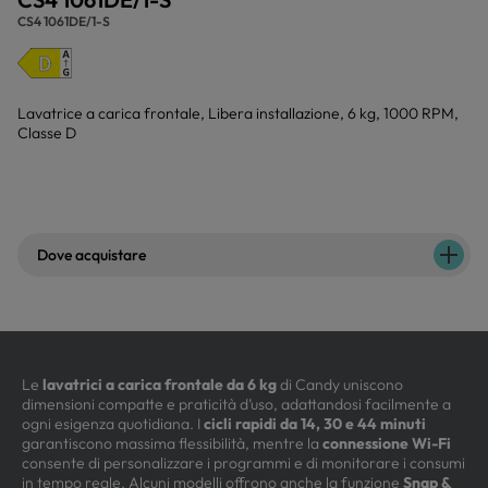
CS4 1061DE/1-S
Lavatrice a carica frontale, Libera installazione, 6 kg, 1000 RPM,
Classe D
Dove acquistare
Le
lavatrici a carica frontale da 6 kg
di Candy uniscono
dimensioni compatte e praticità d’uso, adattandosi facilmente a
ogni esigenza quotidiana. I
cicli rapidi da 14, 30 e 44 minuti
garantiscono massima flessibilità, mentre la
connessione Wi-Fi
consente di personalizzare i programmi e di monitorare i consumi
in tempo reale. Alcuni modelli offrono anche la funzione
Snap &