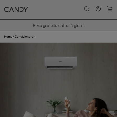
Paga con Klarna fino a 12 rate
Home
Condizionatori