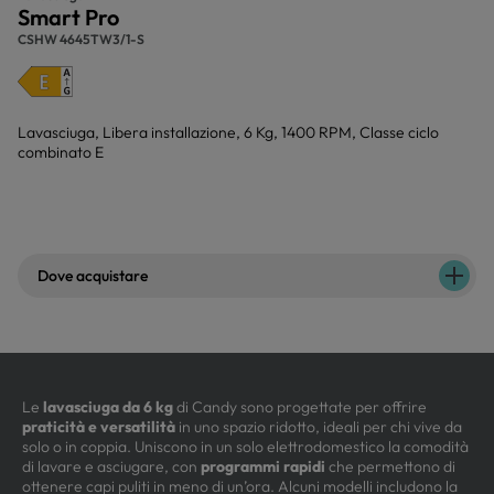
Smart Pro
CSHW 4645TW3/1-S
Lavasciuga, Libera installazione, 6 Kg, 1400 RPM, Classe ciclo
combinato E
Dove acquistare
Le
lavasciuga da 6 kg
di Candy sono progettate per offrire
praticità e versatilità
in uno spazio ridotto, ideali per chi vive da
solo o in coppia. Uniscono in un solo elettrodomestico la comodità
di lavare e asciugare, con
programmi rapidi
che permettono di
ottenere capi puliti in meno di un’ora. Alcuni modelli includono la