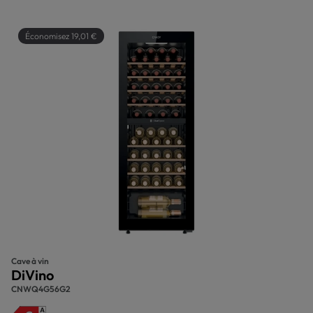
Économisez 19,01 €
Cave à vin
DiVino
CNWQ4G56G2