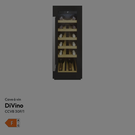
Cave à vin
DiVino
CCVB 30F/1