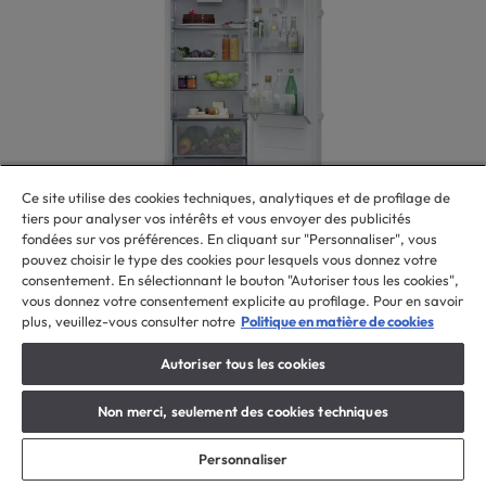
Ce site utilise des cookies techniques, analytiques et de profilage de
tiers pour analyser vos intérêts et vous envoyer des publicités
fondées sur vos préférences. En cliquant sur "Personnaliser", vous
pouvez choisir le type des cookies pour lesquels vous donnez votre
Réfrigérateur
Réfrigérateur Monoporte
consentement. En sélectionnant le bouton "Autoriser tous les cookies",
vous donnez votre consentement explicite au profilage. Pour en savoir
CML5518EVW4
plus, veuillez-vous consulter notre
Politique en matière de cookies
Autoriser tous les cookies
Réfrigérateur, Encastrable, Monoporte, Statique, Connectivité
Non merci, seulement des cookies techniques
Contrôle à distance avancé et contenu supplémentaire (Wi-Fi +
BLUETOOTH®)
Personnaliser
659,99 € *
899,99 €