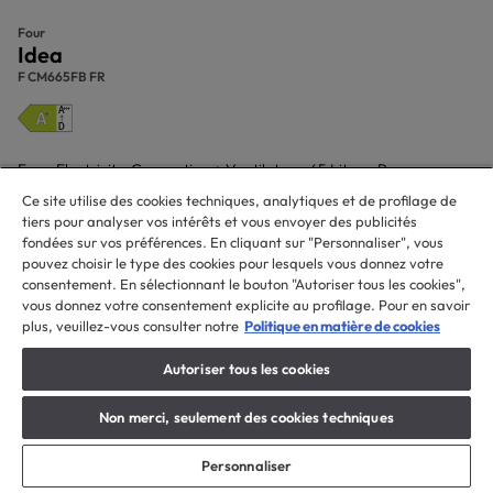
Four
Idea
F CM665FB FR
Four, Electricity, Convection + Ventilateur, 65 Litres, Panneau
catalytique arrière
Ce site utilise des cookies techniques, analytiques et de profilage de
539,99 € *
tiers pour analyser vos intérêts et vous envoyer des publicités
fondées sur vos préférences. En cliquant sur "Personnaliser", vous
pouvez choisir le type des cookies pour lesquels vous donnez votre
consentement. En sélectionnant le bouton "Autoriser tous les cookies",
Ajouter au panier
vous donnez votre consentement explicite au profilage. Pour en savoir
plus, veuillez-vous consulter notre
Politique en matière de cookies
Acheter maintenant
Autoriser tous les cookies
Non merci, seulement des cookies techniques
Économisez 90 €
Personnaliser