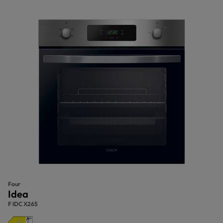
Four
Idea
F IDC X265