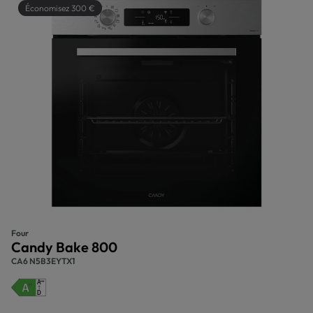
Économisez 300 €
Four
Candy Bake 800
CA6 N5B3EYTX1