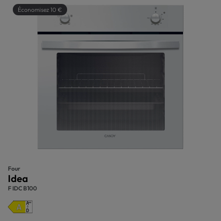
Économisez 10 €
Four
Idea
F IDC B100