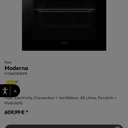
Four
Moderna
F CM676FB FR
×
Four, Electricity, Convection + Ventilateur, 65 Litres, Pyrolytic +
Hydrolytic
609,99 € *