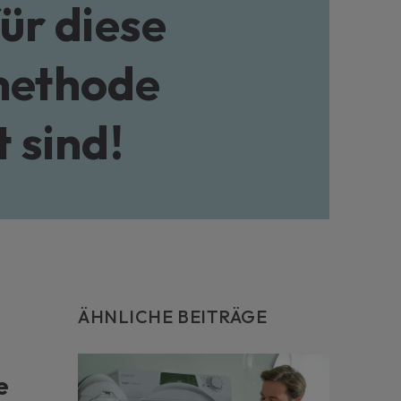
ür diese
ch vor unvorhergesehenen Ausgaben zu schützen, sollten
ne Serviceverlängerung für Ihr Haushaltsgerät anfordern.
ere Informationen
ethode
 sind!
ÄHNLICHE BEITRÄGE
e