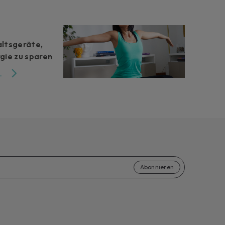
altsgeräte,
gie zu sparen
L
Abonnieren