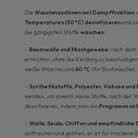
Die
Waschmaschinen mit Dampffunktion
d
Temperaturen (30 °C) desinfizieren
und si
die gängigsten Stoffe
waschen
:
−
Baumwolle und Mischgewebe
: nach dem
erreichen, ohne die Kleidung zu beschädig
weiße Wäsche) und
60 °C
(für Buntwäsche).
−
Synthetikstoffe, Polyester, Viskose und 
werden, um sowohl nasse Stoffe, nach der Wä
desinfizieren, indem man ein
Programm mit
−
Wolle, Seide, Chiffon und empfindliche 
auffrischen und glätten, er ist für trockene 