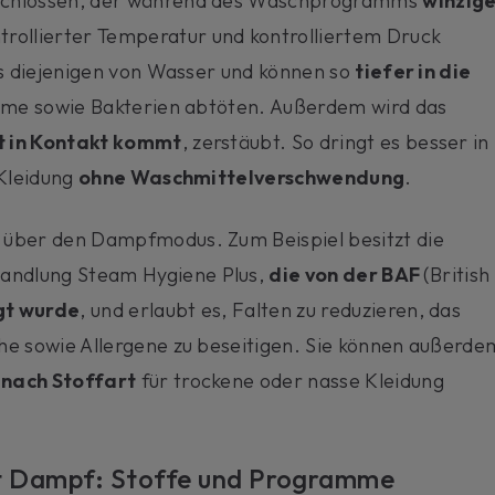
eschlossen, der während des Waschprogramms
winzig
trollierter Temperatur und kontrolliertem Druck
ls diejenigen von Wasser und können so
tiefer in die
Keime sowie Bakterien abtöten. Außerdem wird das
t in Kontakt kommt
, zerstäubt. So dringt es besser in
 Kleidung
ohne Waschmittelverschwendung
.
 über den Dampfmodus. Zum Beispiel besitzt die
ndlung Steam Hygiene Plus,
die von der BAF
(British
gt wurde
, und erlaubt es, Falten zu reduzieren, das
he sowie Allergene zu beseitigen. Sie können außerde
 nach Stoffart
für trockene oder nasse Kleidung
t Dampf: Stoffe und Programme