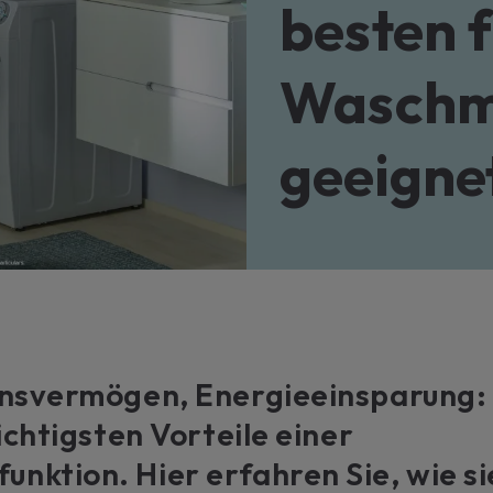
besten f
Um si
Sie ei
Weit
Waschm
geeignet
onsvermögen, Energieeinsparung:
ichtigsten Vorteile einer
ktion. Hier erfahren Sie, wie si