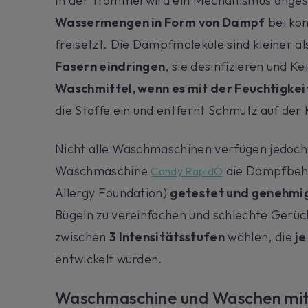
In der Trommel wird ein Mechanismus ang
Wassermengen in Form von Dampf
bei kon
freisetzt. Die Dampfmoleküle sind kleiner a
Fasern eindringen
, sie desinfizieren und 
Waschmittel, wenn es mit der Feuchtigkei
die Stoffe ein und entfernt Schmutz auf der
Nicht alle Waschmaschinen verfügen jedoch
Waschmaschine
die Dampfbeha
Candy RapidÓ
Allergy Foundation)
getestet und genehmi
Bügeln zu vereinfachen und schlechte Gerüc
zwischen
3 Intensitätsstufen
wählen, die
je
entwickelt wurden.
Waschmaschine und Waschen mi