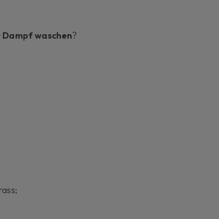
it Dampf waschen
?
rass;