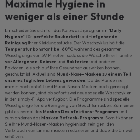
Maximale Hygiene in
weniger als einer Stunde
Entscheiden Sie sich für das Kurzwaschprogramm "
Daily
Hygiene
" für
perfekte Sauberkeit
und
tiefgehende
Reinigung
Ihrer Kleidungsstücke. Der Waschzyklus hält die
Temperatur konstant bei 60°C
während des gesamten
Waschgangs von 59 Minuten, sodass die Wäsche Ihrer Familie
vor Allergenen
,
Keimen
und
Bakterien
und anderen
Faktoren, die sich auf Ihre Gesundheit auswirken können,
geschützt ist. Aktuell sind
Mund-Nase-Masken
zu
einem Teil
unseres täglichen Lebens geworden
. Da die Pandemie
immer noch anhält und Mund-Nasen-Masken auch gereinigt
werden können, sind ab sofort zwei neue spezielle Waschzyklen
in der simply-Fi App verfügbar. Die Programme sind spezielle
Waschgänge für die Reinigung von Gesichtsmasken. Zum einen
gibt es einmal das
Masken Desinfektions-Programm
und
zum anderen das
Masken Refresh-Programm
. Somit können
Sie Ihre Mund-Nasen-Masken hygienisch reinigen, den
Verbrauch von Einmalmasken reduzieren und dabei die Umwelt
schützen.