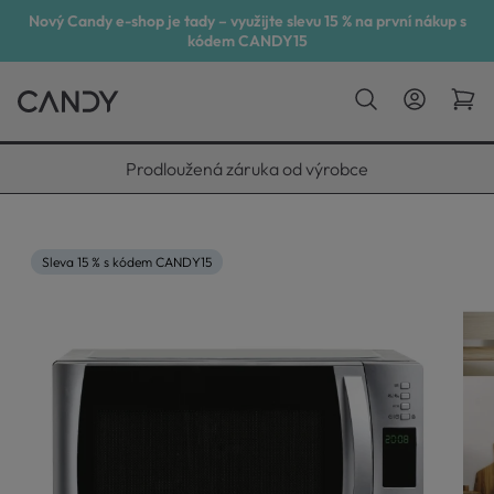
Nový Candy e-shop je tady – využijte slevu 15 % na první nákup s
kódem CANDY15
Vyneseme, zapojíme, odvezeme
Sleva 15 % s kódem CANDY15