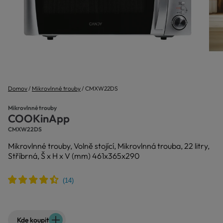
Domov
Mikrovlnné trouby
CMXW22DS
Mikrovlnné trouby
COOKinApp
CMXW22DS
Mikrovlnné trouby, Volně stojící, Mikrovlnná trouba, 22 litry,
Stříbrná, Š x H x V (mm) 461x365x290
Kde koupit