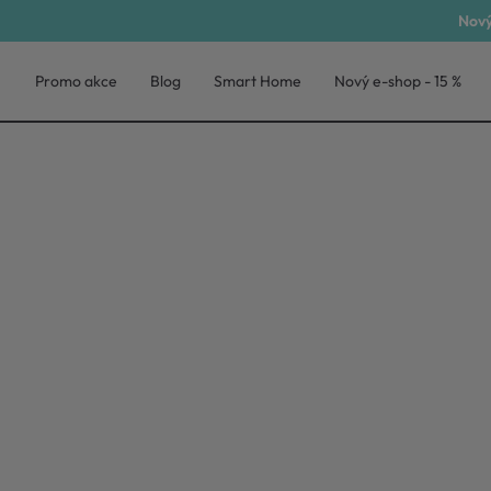
Nový
Promo akce
Blog
Smart Home
Nový e-shop - 15 %