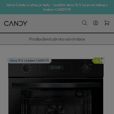
Nový Candy e-shop je tady – využijte slevu 15 % na první nákup s
kódem CANDY15
Vyneseme, zapojíme, odvezeme
Sleva 15 % s kódem CANDY15