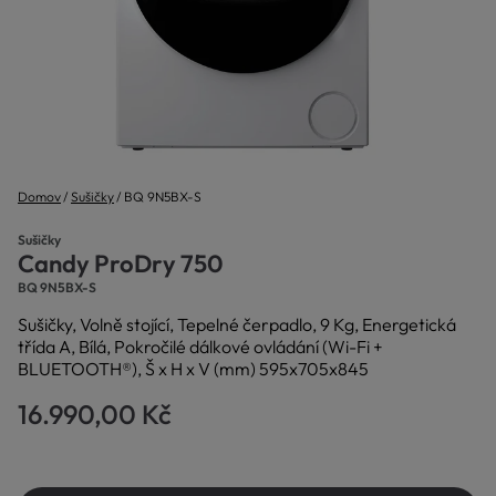
Domov
Sušičky
BQ 9N5BX-S
Sušičky
Candy ProDry 750
BQ 9N5BX-S
Sušičky, Volně stojící, Tepelné čerpadlo, 9 Kg, Energetická
třída A, Bílá, Pokročilé dálkové ovládání (Wi-Fi +
BLUETOOTH®), Š x H x V (mm) 595x705x845
16.990,00 Kč