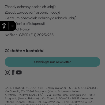
Zásady ochrany osobních údajů
Zásady zpracování osobních údajů
Centrum předvoleb ochrany osobních údajů
Prohlášení o přístupnosti
×
Data Act Policy
Nařízení GPSR (EU) 2023/988
Zůstaňte v kontaktu!
Odebírejte náš newsletter
CANDY HOOVER GROUP S.r.I. - Jediný akcionář - SÍDLO SPOLEČNOSTI:
Via Comolli, 57 - 20861 Brugherio (Monza Brianza) - Itálie -
ADMINISTRATIVNÍ KANCELÁŘE: Via Privata Eden Fumagalli snc - 20861
Brugherio (Monza Brianza) a Via Trento č. 20/A-22 - 20871 Vimercate
(Monza Brianza) - Itálie - Tel.: +39.039.2086.1 - Fax: +39.039.2086.237 -