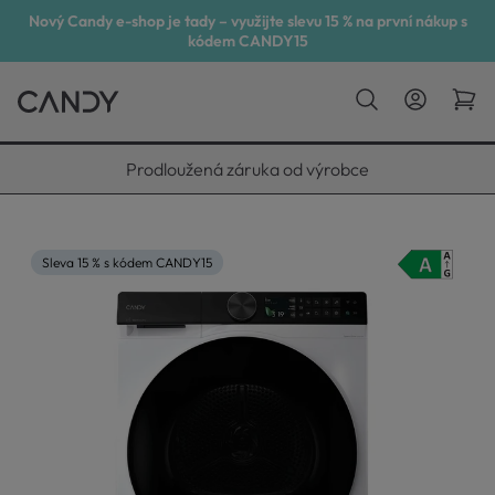
Nový Candy e-shop je tady – využijte slevu 15 % na první nákup s
kódem CANDY15
Vyneseme, zapojíme, odvezeme
Sleva 15 % s kódem CANDY15