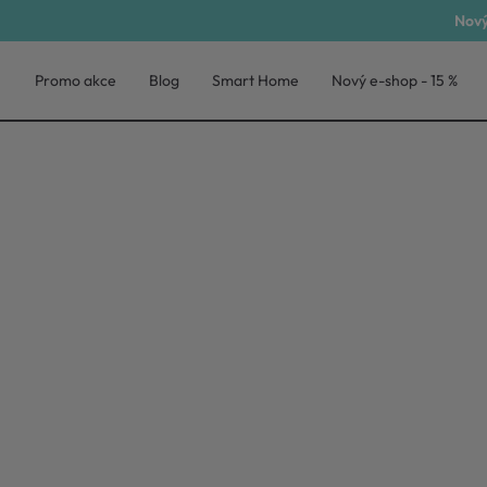
Nový
Promo akce
Blog
Smart Home
Nový e-shop - 15 %