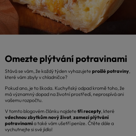
Omezte plýtvání potravinami
Stává se vám, že každý týden vyhazujete
prošlé potraviny
,
které vám zbyly v chladničce?
Pokud ano, je to škoda. Kuchyňský odpad kromě toho, že
má významný dopad na životní prostředí, neprospívá ani
vašemu rozpočtu.
V tomto blogovém článku najdete
tři recepty
, které
vdechnou zbytkům nový život
,
zamezí plýtvání
potravinami
a také vám ušetří peníze. Čtěte dále a
vychutnejte si své jídlo!