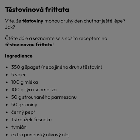
Těstovinová frittata
Víte, že
těstoviny
mohou druhý den chutnat ještě lépe?
Jak?
Čtěte dále a seznamte se s naším receptem na
těstovinovou frittatu
!
Ingredience
350 g špaget (nebo jiného druhu těstovin)
5 vajec
100 g mléka
100 g sýra scamorza
50 g strouhaného parmezánu
50 g slaniny
černý pepř
1 stroužek česneku
tymián
extra panenský olivový olej