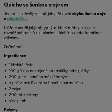
Quiche se šunkou a sýrem
Jedná se o skvělý recept, jak zužitkovat
zbylou šunku a sýr
z
chladničky
.
Můžete použít jakýkoli typ sýra, který máte po ruce, a
rovněž nahradit šunku slaninou, klobásou nebo kombinací
zeleniny.
Začínáme!
Ingredience
1 křehké těsto
100 g šunky nakrájené na kostičky nebo plátky
200 g strouhaného měkkého sýra
4 polévkové lžíce strouhaného parmezánu
2 vejce
200 ml smetany
sůl a pepř
Pokyny