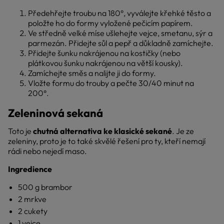
Předehřejte troubu na 180°, vyválejte křehké těsto a
položte ho do formy vyložené pečicím papírem.
Ve středně velké míse ušlehejte vejce, smetanu, sýr a
parmezán. Přidejte sůl a pepř a důkladně zamíchejte.
Přidejte šunku nakrájenou na kostičky (nebo
plátkovou šunku nakrájenou na větší kousky).
Zamíchejte směs a nalijte ji do formy.
Vložte formu do trouby a pečte 30/40 minut na
200°.
Zeleninová sekaná
Toto je
chutná alternativa ke klasické sekané
. Je ze
zeleniny, proto je to také skvělé řešení pro ty, kteří nemají
rádi nebo nejedí maso.
Ingredience
500 g brambor
2 mrkve
2 cukety
1 vejce