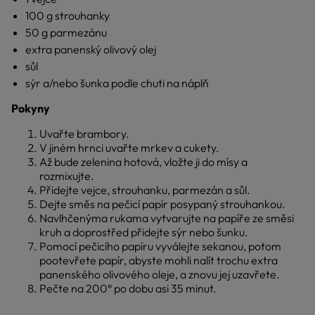
100 g strouhanky
50 g parmezánu
extra panenský olivový olej
sůl
sýr a/nebo šunka podle chuti na náplň
Pokyny
Uvařte brambory.
V jiném hrnci uvařte mrkev a cukety.
Až bude zelenina hotová, vložte ji do mísy a
rozmixujte.
Přidejte vejce, strouhanku, parmezán a sůl.
Dejte směs na pečicí papír posypaný strouhankou.
Navlhčenýma rukama vytvarujte na papíře ze směsi
kruh a doprostřed přidejte sýr nebo šunku.
Pomocí pečicího papíru vyválejte sekanou, potom
pootevřete papír, abyste mohli nalít trochu extra
panenského olivového oleje, a znovu jej uzavřete.
Pečte na 200° po dobu asi 35 minut.