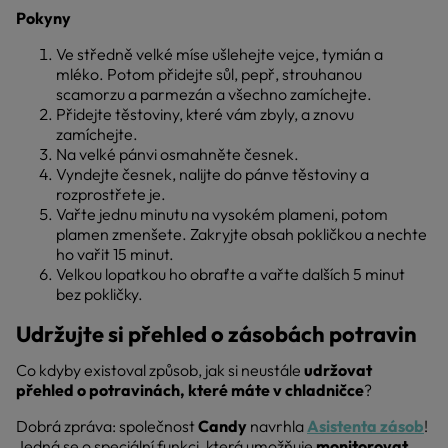
Pokyny
Ve středně velké míse ušlehejte vejce, tymián a
mléko. Potom přidejte sůl, pepř, strouhanou
scamorzu a parmezán a všechno zamíchejte.
Přidejte těstoviny, které vám zbyly, a znovu
zamíchejte.
Na velké pánvi osmahněte česnek.
Vyndejte česnek, nalijte do pánve těstoviny a
rozprostřete je.
Vařte jednu minutu na vysokém plameni, potom
plamen zmenšete. Zakryjte obsah pokličkou a nechte
ho vařit 15 minut.
Velkou lopatkou ho obraťte a vařte dalších 5 minut
bez pokličky.
Udržujte si přehled o zásobách potravin
Co kdyby existoval způsob, jak si neustále
udržovat
přehled o potravinách, které máte v chladničce
?
Dobrá zpráva: společnost
Candy
navrhla
Asistenta zásob
!
Jedná se o speciální funkci, která umožňuje
monitorovat