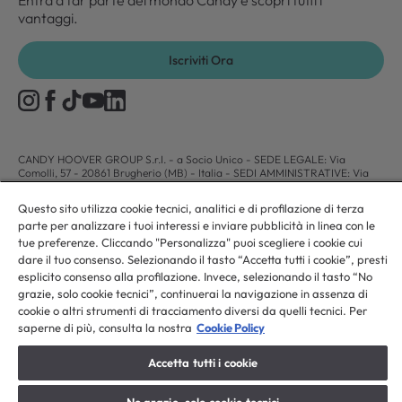
Entra a far parte del mondo Candy e scopri tutti i
vantaggi.
Iscriviti Ora
CANDY HOOVER GROUP S.r.I. - a Socio Unico - SEDE LEGALE: Via
Comolli, 57 - 20861 Brugherio (MB) - Italia - SEDI AMMINISTRATIVE: Via
Privata Eden Fumagalli snc - 20861 Brugherio (MB) e Via Trento n. 20/A-22
- 20871 Vimercate (MB) - Italia - Tel.: +39.039.2086.1 - Fax:
Questo sito utilizza cookie tecnici, analitici e di profilazione di terza
+39.039.2086.237 - Capitale sociale € 35.000.000,00 i.v. - Cod. Fiscale e n.
parte per analizzare i tuoi interessi e inviare pubblicità in linea con le
iscr. al Registro Imprese di Milano-Monza-Brianza-Lodi 04666310158 - P.
IVA 00786860965 - Numero REA: MB-1033934 - Autorizzazione IT AEOF
tue preferenze. Cliccando "Personalizza" puoi scegliere i cookie cui
211870 - Società soggetta ad attività di direzione e coordinamento di Candy
dare il tuo consenso. Selezionando il tasto “Accetta tutti i cookie”, presti
S.p.A. - Casella PEC:
candyhoovergroupsrl@legalmail.it
esplicito consenso alla profilazione. Invece, selezionando il tasto “No
grazie, solo cookie tecnici”, continuerai la navigazione in assenza di
cookie o altri strumenti di tracciamento diversi da quelli tecnici. Per
IT / Italiano
saperne di più, consulta la nostra
Cookie Policy
Accetta tutti i cookie