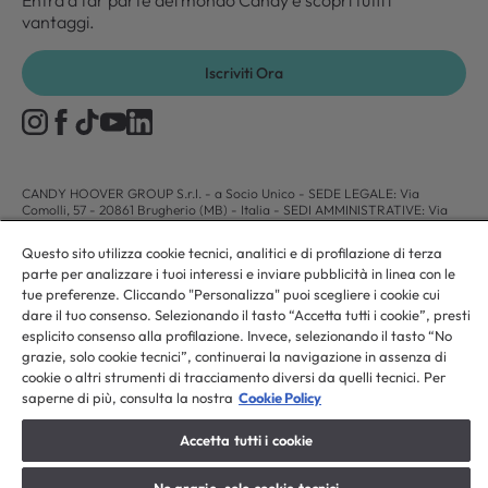
Entra a far parte del mondo Candy e scopri tutti i
vantaggi.
Iscriviti Ora
CANDY HOOVER GROUP S.r.I. - a Socio Unico - SEDE LEGALE: Via
Comolli, 57 - 20861 Brugherio (MB) - Italia - SEDI AMMINISTRATIVE: Via
Privata Eden Fumagalli snc - 20861 Brugherio (MB) e Via Trento n. 20/A-22
- 20871 Vimercate (MB) - Italia - Tel.: +39.039.2086.1 - Fax:
Questo sito utilizza cookie tecnici, analitici e di profilazione di terza
+39.039.2086.237 - Capitale sociale € 35.000.000,00 i.v. - Cod. Fiscale e n.
parte per analizzare i tuoi interessi e inviare pubblicità in linea con le
iscr. al Registro Imprese di Milano-Monza-Brianza-Lodi 04666310158 - P.
IVA 00786860965 - Numero REA: MB-1033934 - Autorizzazione IT AEOF
tue preferenze. Cliccando "Personalizza" puoi scegliere i cookie cui
211870 - Società soggetta ad attività di direzione e coordinamento di Candy
dare il tuo consenso. Selezionando il tasto “Accetta tutti i cookie”, presti
S.p.A. - Casella PEC:
candyhoovergroupsrl@legalmail.it
esplicito consenso alla profilazione. Invece, selezionando il tasto “No
grazie, solo cookie tecnici”, continuerai la navigazione in assenza di
cookie o altri strumenti di tracciamento diversi da quelli tecnici. Per
IT / Italiano
saperne di più, consulta la nostra
Cookie Policy
Accetta tutti i cookie