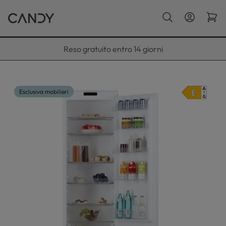
Paga con Klarna fino a 12 rate
Esclusiva mobilieri