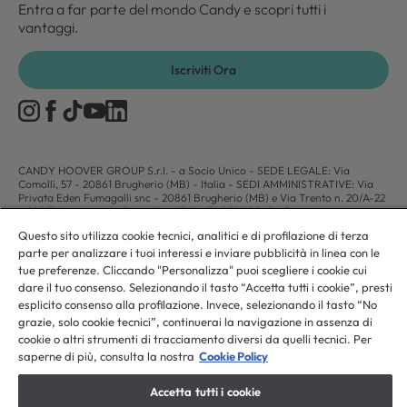
Entra a far parte del mondo Candy e scopri tutti i
vantaggi.
Iscriviti Ora
CANDY HOOVER GROUP S.r.I. - a Socio Unico - SEDE LEGALE: Via
Comolli, 57 - 20861 Brugherio (MB) - Italia - SEDI AMMINISTRATIVE: Via
Privata Eden Fumagalli snc - 20861 Brugherio (MB) e Via Trento n. 20/A-22
- 20871 Vimercate (MB) - Italia - Tel.: +39.039.2086.1 - Fax:
+39.039.2086.237 - Capitale sociale € 35.000.000,00 i.v. - Cod. Fiscale e n.
Questo sito utilizza cookie tecnici, analitici e di profilazione di terza
iscr. al Registro Imprese di Milano-Monza-Brianza-Lodi 04666310158 - P.
parte per analizzare i tuoi interessi e inviare pubblicità in linea con le
IVA 00786860965 - Numero REA: MB-1033934 - Autorizzazione IT AEOF
211870 - Società soggetta ad attività di direzione e coordinamento di Candy
tue preferenze. Cliccando "Personalizza" puoi scegliere i cookie cui
S.p.A. - Casella PEC:
candyhoovergroupsrl@legalmail.it
dare il tuo consenso. Selezionando il tasto “Accetta tutti i cookie”, presti
esplicito consenso alla profilazione. Invece, selezionando il tasto “No
grazie, solo cookie tecnici”, continuerai la navigazione in assenza di
IT / Italiano
cookie o altri strumenti di tracciamento diversi da quelli tecnici. Per
saperne di più, consulta la nostra
Cookie Policy
Accetta tutti i cookie