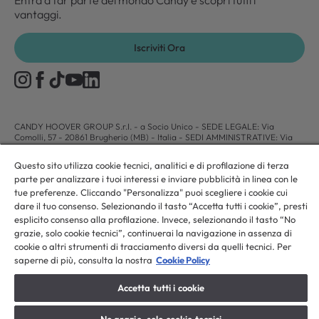
Entra a far parte del mondo Candy e scopri tutti i
vantaggi.
Iscriviti Ora
CANDY HOOVER GROUP S.r.I. - a Socio Unico - SEDE LEGALE: Via
Comolli, 57 - 20861 Brugherio (MB) - Italia - SEDI AMMINISTRATIVE: Via
Privata Eden Fumagalli snc - 20861 Brugherio (MB) e Via Trento n. 20/A-22
- 20871 Vimercate (MB) - Italia - Tel.: +39.039.2086.1 - Fax:
Questo sito utilizza cookie tecnici, analitici e di profilazione di terza
+39.039.2086.237 - Capitale sociale € 35.000.000,00 i.v. - Cod. Fiscale e n.
parte per analizzare i tuoi interessi e inviare pubblicità in linea con le
iscr. al Registro Imprese di Milano-Monza-Brianza-Lodi 04666310158 - P.
IVA 00786860965 - Numero REA: MB-1033934 - Autorizzazione IT AEOF
tue preferenze. Cliccando "Personalizza" puoi scegliere i cookie cui
211870 - Società soggetta ad attività di direzione e coordinamento di Candy
dare il tuo consenso. Selezionando il tasto “Accetta tutti i cookie”, presti
S.p.A. - Casella PEC:
candyhoovergroupsrl@legalmail.it
esplicito consenso alla profilazione. Invece, selezionando il tasto “No
grazie, solo cookie tecnici”, continuerai la navigazione in assenza di
cookie o altri strumenti di tracciamento diversi da quelli tecnici. Per
IT / Italiano
saperne di più, consulta la nostra
Cookie Policy
Accetta tutti i cookie