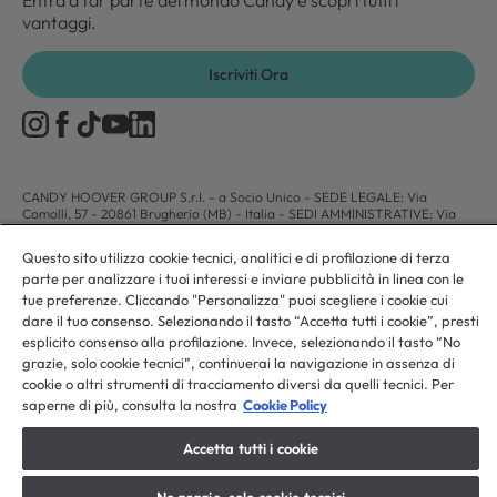
Entra a far parte del mondo Candy e scopri tutti i
vantaggi.
Iscriviti Ora
CANDY HOOVER GROUP S.r.I. - a Socio Unico - SEDE LEGALE: Via
Comolli, 57 - 20861 Brugherio (MB) - Italia - SEDI AMMINISTRATIVE: Via
Privata Eden Fumagalli snc - 20861 Brugherio (MB) e Via Trento n. 20/A-22
- 20871 Vimercate (MB) - Italia - Tel.: +39.039.2086.1 - Fax:
Questo sito utilizza cookie tecnici, analitici e di profilazione di terza
+39.039.2086.237 - Capitale sociale € 35.000.000,00 i.v. - Cod. Fiscale e n.
parte per analizzare i tuoi interessi e inviare pubblicità in linea con le
iscr. al Registro Imprese di Milano-Monza-Brianza-Lodi 04666310158 - P.
IVA 00786860965 - Numero REA: MB-1033934 - Autorizzazione IT AEOF
tue preferenze. Cliccando "Personalizza" puoi scegliere i cookie cui
211870 - Società soggetta ad attività di direzione e coordinamento di Candy
dare il tuo consenso. Selezionando il tasto “Accetta tutti i cookie”, presti
S.p.A. - Casella PEC:
candyhoovergroupsrl@legalmail.it
esplicito consenso alla profilazione. Invece, selezionando il tasto “No
grazie, solo cookie tecnici”, continuerai la navigazione in assenza di
cookie o altri strumenti di tracciamento diversi da quelli tecnici. Per
IT / Italiano
saperne di più, consulta la nostra
Cookie Policy
Accetta tutti i cookie