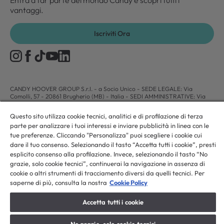
Entra a far parte del mondo Candy e scopri tutti i
vantaggi.
Iscriviti Ora
CANDY HOOVER GROUP S.r.I. - a Socio Unico - SEDE LEGALE: Via
Comolli, 57 - 20861 Brugherio (MB) - Italia - SEDI AMMINISTRATIVE: Via
Privata Eden Fumagalli snc - 20861 Brugherio (MB) e Via Trento n. 20/A-22
- 20871 Vimercate (MB) - Italia - Tel.: +39.039.2086.1 - Fax:
Questo sito utilizza cookie tecnici, analitici e di profilazione di terza
+39.039.2086.237 - Capitale sociale € 35.000.000,00 i.v. - Cod. Fiscale e n.
parte per analizzare i tuoi interessi e inviare pubblicità in linea con le
iscr. al Registro Imprese di Milano-Monza-Brianza-Lodi 04666310158 - P.
IVA 00786860965 - Numero REA: MB-1033934 - Autorizzazione IT AEOF
tue preferenze. Cliccando "Personalizza" puoi scegliere i cookie cui
211870 - Società soggetta ad attività di direzione e coordinamento di Candy
dare il tuo consenso. Selezionando il tasto “Accetta tutti i cookie”, presti
S.p.A. - Casella PEC:
candyhoovergroupsrl@legalmail.it
esplicito consenso alla profilazione. Invece, selezionando il tasto “No
grazie, solo cookie tecnici”, continuerai la navigazione in assenza di
cookie o altri strumenti di tracciamento diversi da quelli tecnici. Per
IT / Italiano
saperne di più, consulta la nostra
Cookie Policy
Accetta tutti i cookie