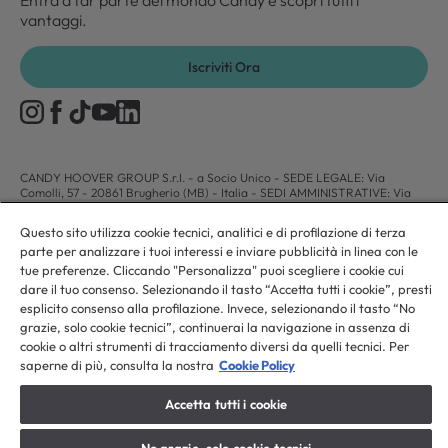
Entra a far parte del mondo Candy e scopri tutti i
vantaggi.
Iscriviti Ora
CANDY HOOVER GROUP S.r.I. - a Socio Unico - SEDE LEGALE: Via
Comolli, 57 - 20861 Brugherio (MB) - Italia - SEDI AMMINISTRATIVE: Via
Privata Eden Fumagalli snc - 20861 Brugherio (MB) e Via Trento n. 20/A-22
- 20871 Vimercate (MB) - Italia - Tel.: +39.039.2086.1 - Fax:
Questo sito utilizza cookie tecnici, analitici e di profilazione di terza
+39.039.2086.237 - Capitale sociale € 35.000.000,00 i.v. - Cod. Fiscale e n.
parte per analizzare i tuoi interessi e inviare pubblicità in linea con le
iscr. al Registro Imprese di Milano-Monza-Brianza-Lodi 04666310158 - P.
IVA 00786860965 - Numero REA: MB-1033934 - Autorizzazione IT AEOF
tue preferenze. Cliccando "Personalizza" puoi scegliere i cookie cui
211870 - Società soggetta ad attività di direzione e coordinamento di Candy
dare il tuo consenso. Selezionando il tasto “Accetta tutti i cookie”, presti
S.p.A. - Casella PEC:
candyhoovergroupsrl@legalmail.it
esplicito consenso alla profilazione. Invece, selezionando il tasto “No
grazie, solo cookie tecnici”, continuerai la navigazione in assenza di
cookie o altri strumenti di tracciamento diversi da quelli tecnici. Per
IT / Italiano
saperne di più, consulta la nostra
Cookie Policy
Accetta tutti i cookie