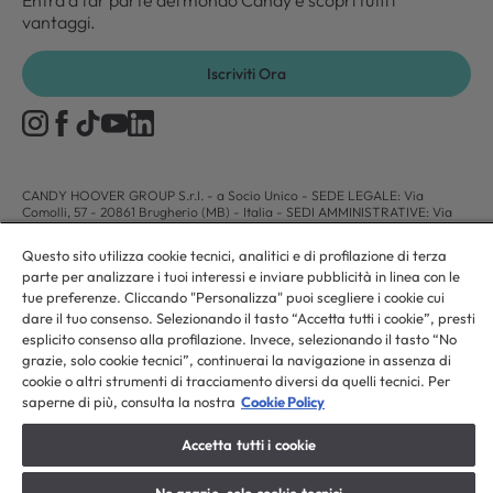
Entra a far parte del mondo Candy e scopri tutti i
vantaggi.
Iscriviti Ora
CANDY HOOVER GROUP S.r.I. - a Socio Unico - SEDE LEGALE: Via
Comolli, 57 - 20861 Brugherio (MB) - Italia - SEDI AMMINISTRATIVE: Via
Privata Eden Fumagalli snc - 20861 Brugherio (MB) e Via Trento n. 20/A-22
- 20871 Vimercate (MB) - Italia - Tel.: +39.039.2086.1 - Fax:
Questo sito utilizza cookie tecnici, analitici e di profilazione di terza
+39.039.2086.237 - Capitale sociale € 35.000.000,00 i.v. - Cod. Fiscale e n.
parte per analizzare i tuoi interessi e inviare pubblicità in linea con le
iscr. al Registro Imprese di Milano-Monza-Brianza-Lodi 04666310158 - P.
IVA 00786860965 - Numero REA: MB-1033934 - Autorizzazione IT AEOF
tue preferenze. Cliccando "Personalizza" puoi scegliere i cookie cui
211870 - Società soggetta ad attività di direzione e coordinamento di Candy
dare il tuo consenso. Selezionando il tasto “Accetta tutti i cookie”, presti
S.p.A. - Casella PEC:
candyhoovergroupsrl@legalmail.it
esplicito consenso alla profilazione. Invece, selezionando il tasto “No
grazie, solo cookie tecnici”, continuerai la navigazione in assenza di
cookie o altri strumenti di tracciamento diversi da quelli tecnici. Per
IT / Italiano
saperne di più, consulta la nostra
Cookie Policy
Accetta tutti i cookie