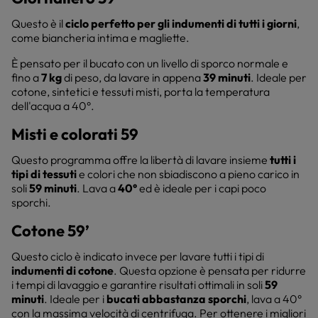
Questo è il
ciclo perfetto per gli indumenti di tutti i giorni
,
come biancheria intima e magliette.
È pensato per il bucato con un livello di sporco normale e
fino a
7 kg
di peso, da lavare in appena
39 minuti
. Ideale per
cotone, sintetici e tessuti misti, porta la temperatura
dell'acqua a 40°.
Misti e colorati 59
Questo programma offre la libertà di lavare insieme
tutti i
tipi di tessuti
e colori che non sbiadiscono a pieno carico in
soli
59 minuti
. Lava a
40°
ed è ideale per i capi poco
sporchi.
Cotone 59’
Questo ciclo è indicato invece per lavare tutti i tipi di
indumenti di cotone
. Questa opzione è pensata per ridurre
i tempi di lavaggio e garantire risultati ottimali in soli
59
minuti
. Ideale per i
bucati abbastanza sporchi
, lava a 40°
con la massima velocità di centrifuga. Per ottenere i migliori