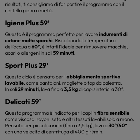
risultati, ti consigliamo di far partire il programma con il
cestello pieno a metà.
Igiene Plus 59’
Questo è il programma perfetto per lavare
indumenti di
cotone molto sporchi
. Riscaldando la temperatura
dell’acqua a
60°
, è infatti l’ideale per rimuovere macchie,
acari o allergeni in soli
59 minuti
.
Sport Plus 29’
Questo ciclo è pensato per l’
abbigliamento sportivo
lavabile
, come pantaloni, magliette o top da palestra.
In soli
29 minuti
, lava fino a
3,5 kg
di capi sintetici a 30°.
Delicati 59’
Questo programma è indicato per i capi in
fibra sensibile
come viscosa, rayon, seta e altri tessuti lavabili solo a mano.
Pensato per piccoli carichi (fino a 3,5 kg), lava a
30°/40°
con una velocità di centrifuga di 400 giri/min.