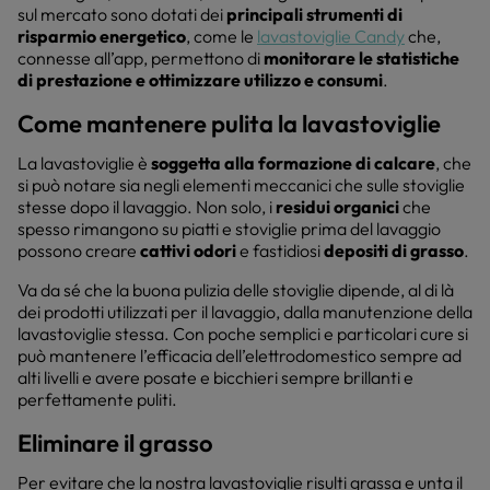
sul mercato sono dotati dei
principali strumenti di
risparmio energetico
, come le
lavastoviglie Candy
che,
connesse all’app, permettono di
monitorare le statistiche
di prestazione e ottimizzare utilizzo e consumi
.
Come mantenere pulita la lavastoviglie
La lavastoviglie è
soggetta alla formazione di calcare
, che
si può notare sia negli elementi meccanici che sulle stoviglie
stesse dopo il lavaggio. Non solo, i
residui organici
che
spesso rimangono su piatti e stoviglie prima del lavaggio
possono creare
cattivi odori
e fastidiosi
depositi di grasso
.
Va da sé che la buona pulizia delle stoviglie dipende, al di là
dei prodotti utilizzati per il lavaggio, dalla manutenzione della
lavastoviglie stessa. Con poche semplici e particolari cure si
può mantenere l’efficacia dell’elettrodomestico sempre ad
alti livelli e avere posate e bicchieri sempre brillanti e
perfettamente puliti.
Eliminare il grasso
Per evitare che la nostra lavastoviglie risulti grassa e unta il