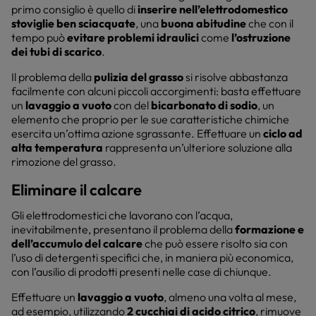
primo consiglio è quello di
inserire nell’elettrodomestico
stoviglie ben sciacquate
, una
buona abitudine
che con il
tempo può
evitare problemi idraulici
come
l’ostruzione
dei tubi di scarico
.
Il problema della
pulizia del grasso
si risolve abbastanza
facilmente con alcuni piccoli accorgimenti: basta effettuare
un
lavaggio a vuoto
con del
bicarbonato di sodio
, un
elemento che proprio per le sue caratteristiche chimiche
esercita un’ottima azione sgrassante. Effettuare un
ciclo ad
alta temperatura
rappresenta un’ulteriore soluzione alla
rimozione del grasso.
Eliminare il calcare
Gli elettrodomestici che lavorano con l’acqua,
inevitabilmente, presentano il problema della
formazione e
dell’accumulo del calcare
che può essere risolto sia con
l’uso di detergenti specifici che, in maniera più economica,
con l’ausilio di prodotti presenti nelle case di chiunque.
Effettuare un
lavaggio a vuoto
, almeno una volta al mese,
ad esempio, utilizzando
2 cucchiai di acido citrico
, rimuove