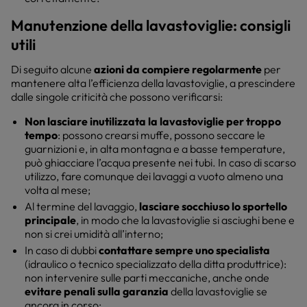
Manutenzione della lavastoviglie: consigli
utili
Di seguito alcune
azioni da compiere regolarmente
per
mantenere alta l’efficienza della lavastoviglie, a prescindere
dalle singole criticità che possono verificarsi:
Non lasciare inutilizzata la lavastoviglie per troppo
tempo
: possono crearsi muffe, possono seccare le
guarnizioni e, in alta montagna e a basse temperature,
può ghiacciare l’acqua presente nei tubi. In caso di scarso
utilizzo, fare comunque dei lavaggi a vuoto almeno una
volta al mese;
Al termine del lavaggio,
lasciare socchiuso lo sportello
principale
, in modo che la lavastoviglie si asciughi bene e
non si crei umidità all’interno;
In caso di dubbi
contattare sempre uno specialista
(idraulico o tecnico specializzato della ditta produttrice):
non intervenire sulle parti meccaniche, anche onde
evitare penali sulla garanzia
della lavastoviglie se
ancora in corso;