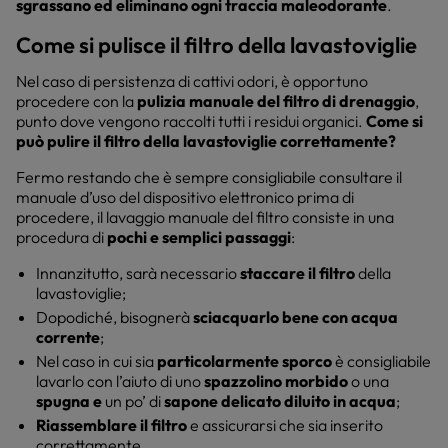
sgrassano ed eliminano ogni traccia maleodorante
.
Come si pulisce il filtro della lavastoviglie
Nel caso di persistenza di cattivi odori, è opportuno
procedere con la
pulizia manuale del filtro di drenaggio
,
punto dove vengono raccolti tutti i residui organici.
Come si
può pulire il filtro della lavastoviglie correttamente?
Fermo restando che è sempre consigliabile consultare il
manuale d’uso del dispositivo elettronico prima di
procedere, il lavaggio manuale del filtro consiste in una
procedura di
pochi e semplici passaggi
:
Innanzitutto, sarà necessario
staccare il filtro
della
lavastoviglie;
Dopodiché, bisognerà
sciacquarlo bene con acqua
corrente
;
Nel caso in cui sia
particolarmente sporco
è consigliabile
lavarlo con l’aiuto di uno
spazzolino morbido
o una
spugna e
un po’ di
sapone delicato diluito in acqua
;
Riassemblare il filtro
e assicurarsi che sia inserito
correttamente.