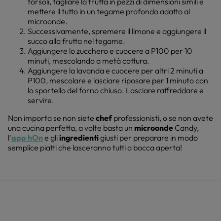
torsoli, tagliare la frutta in pezzi di dimensioni simili e
mettere il tutto in un tegame profondo adatto al
microonde.
Successivamente, spremere il limone e aggiungere il
succo alla frutta nel tegame.
Aggiungere lo zucchero e cuocere a P100 per 10
minuti, mescolando a metà cottura.
Aggiungere la lavanda e cuocere per altri 2 minuti a
P100, mescolare e lasciare riposare per 1 minuto con
lo sportello del forno chiuso. Lasciare raffreddare e
servire.
Non importa se non siete
chef
professionisti, o se non avete
una cucina perfetta, a volte basta un
microonde
Candy,
l'
app hOn
e gli
ingredienti
giusti per preparare in modo
semplice piatti che lasceranno tutti a bocca aperta!