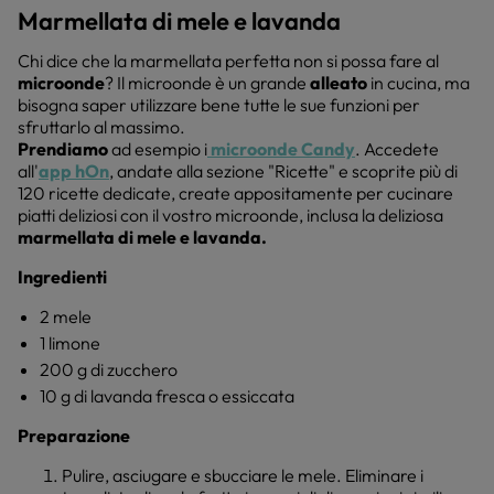
Marmellata di mele e lavanda
Chi dice che la marmellata perfetta non si possa fare al
microonde
? Il microonde è un grande
alleato
in cucina, ma
bisogna saper utilizzare bene tutte le sue funzioni per
sfruttarlo al massimo.
Prendiamo
ad esempio i
microonde Candy
. Accedete
all'
app hOn
, andate alla sezione "Ricette" e scoprite più di
120 ricette dedicate, create appositamente per cucinare
piatti deliziosi con il vostro microonde, inclusa la deliziosa
marmellata di mele e lavanda.
Ingredienti
2 mele
1 limone
200 g di zucchero
10 g di lavanda fresca o essiccata
Preparazione
Pulire, asciugare e sbucciare le mele. Eliminare i