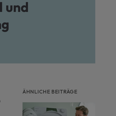
l und
ch vor unvorhergesehenen Ausgaben zu schützen, sollten
ne Serviceverlängerung für Ihr Haushaltsgerät anfordern.
ere Informationen
ng
ÄHNLICHE BEITRÄGE
m