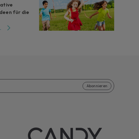
eative
deen für die
L
Abonnieren