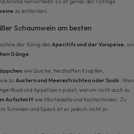
d Aroma hervorhebt: Es ist genau der richtige
weine
zu entkorken.
weißer Schaumwein am besten
lsohne der König des
Aperitifs und der Vorspeise
, si
ichen Gänge
.
äppchen
wie Quiche, herzhaften Krapfen,
wie zu
Austern und Meeresfrüchten oder Sushi
. Wen
ingerfood und Appetizern passt, warum nicht auch zu
m Aufschnitt
wie Mortadella und Kochschinken. Zu
m Schinken und Speck ist er jedoch nicht zu