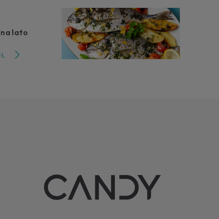
 na lato
UŁ