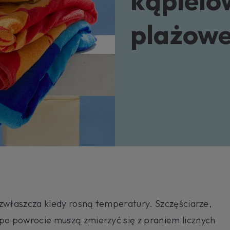
kąpielow
potrz
Sklep
plażow
 zwłaszcza kiedy rosną temperatury. Szczęściarze,
o powrocie muszą zmierzyć się z praniem licznych