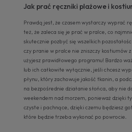
Jak prać ręczniki plażowe i kosti
Prawdą jest, że czasem wystarczy wyprać ręc
też, że zaleca się je prać w pralce, co najmni
skutecznie pozbyć się wszelkich pozostałośc
czy pranie w pralce nie zniszczy kostiumów z
użyjesz prawidłowego programu! Bardzo waż
lub ich całkowite wyłącznie, jeśli chcesz wy
płynu, który zachowuje jakość tkanin, a podc
na bezpośrednie działanie słońca, aby nie d
weekendem nad morzem, ponieważ dzięki tym
czyste i pachnące, dzięki czemu będziesz go
które będzie trzeba wykonać po powrocie.