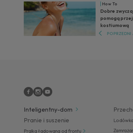
How To
Dobre zwyczaj
pomogą przej
kostiumową
POPRZEDNI
Inteligentny-dom
Przech
Pranie i suszenie
Lodówk
Zamrażar
Pralka ładowana od frontu