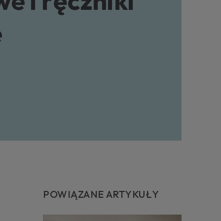
e i ręczniki
eby Twoich produktów.
 internetowy
e
POWIĄZANE ARTYKUŁY