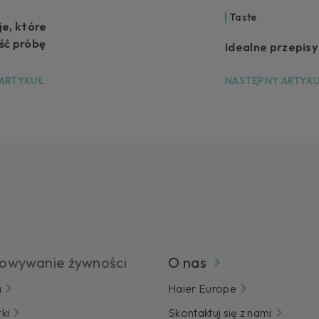
Taste
e, które
ść próbę
Idealne przepisy
 ARTYKUŁ
NASTĘPNY ARTYK
owywanie żywności
O nas
a
Haier Europe
ki
Skontaktuj się z nami