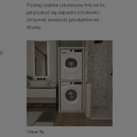
Poznaj szybkie i skuteczne triki na to,
jak pozbyć się zapachu z lodówki i
utrzymać świeżość produktów na
dłużej.
li
How To