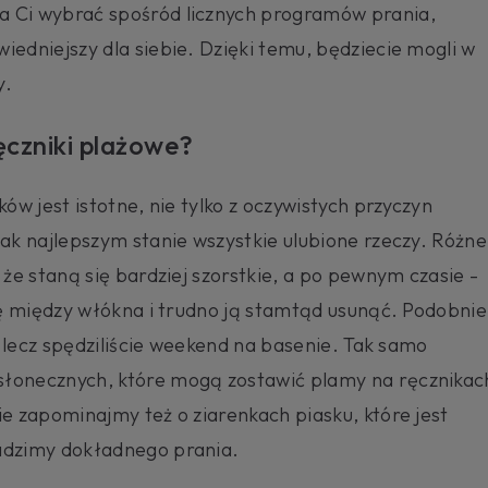
a Ci wybrać spośród licznych programów prania,
wiedniejszy dla siebie. Dzięki temu, będziecie mogli w
y.
ęczniki plażowe?
ów jest istotne, nie tylko z oczywistych przyczyn
jak najlepszym stanie wszystkie ulubione rzeczy. Różne
 że staną się bardziej szorstkie, a po pewnym czasie -
się między włókna i trudno ją stamtąd usunąć. Podobnie
m, lecz spędziliście weekend na basenie. Tak samo
słonecznych, które mogą zostawić plamy na ręcznikac
ie zapominajmy też o ziarenkach piasku, które jest
wadzimy dokładnego prania.