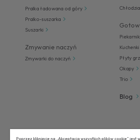
Chłodzia
Pralka ładowana od góry
Pralko-suszarka
Gotow
Suszarki
Piekarnik
Zmywanie naczyń
Kuchenki
Płyty gr
Zmywarki do naczyń
Okapy
Trio
Blog
Poprzez kliknięcie na „Akceptacja wszystkich plików cookie” jest