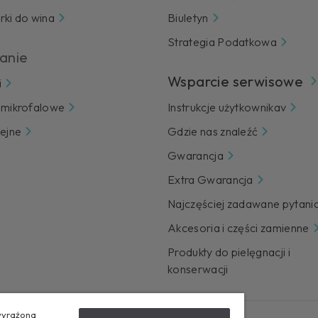
rki do wina
Biuletyn
Strategia Podatkowa
anie
Wsparcie serwisowe
i
 mikrofalowe
Instrukcje użytkownikav
zejne
Gdzie nas znaleźć
Gwarancja
Extra Gwarancja
Najczęściej zadawane pytani
Akcesoria i części zamienne
Produkty do pielęgnacji i
konserwacji
 wyrażona